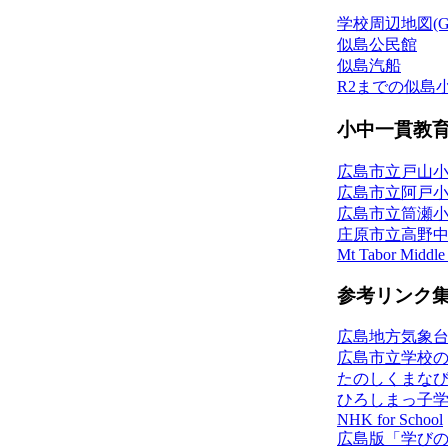
学校周辺地図(Goo
似島公民館
似島汽船
R2までの似島
小中一貫教
広島市立戸山
広島市立阿戸
広島市立筒瀬
庄原市立高野
Mt Tabor Middle
参考リンク
広島地方気象
広島市立学校
たのしくまな
ひろしまっ子
NHK for School
広島版「学び