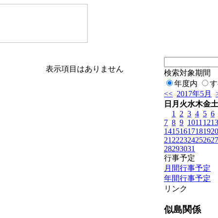
表示項目はありません
検索対象期間
年度内
す
<<
2017年5月
日
月
火
水
木
金
1
2
3
4
5
6
7
8
9
10
11
12
1
14
15
16
17
18
19
2
21
22
23
24
25
26
2
28
29
30
31
行事予定
月間行事予定
年間行事予定
リンク
似島関係