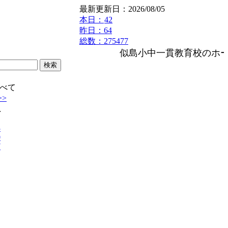
最新更新日：2026/08/05
本日：
42
昨日：64
総数：275477
似島小中一貫教育校のホー
べて
>>
土
3
0
7