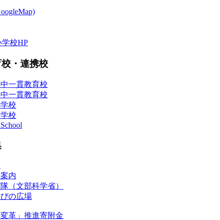
gleMap)
小学校HP
育校・連携校
小中一貫教育校
小中一貫教育校
小学校
中学校
 School
集
台
の案内
び隊（文部科学省）
学びの広場
の変革」推進寄附金