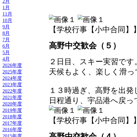
2月
1月
11月
10月
9月
【学校行事【小中合同】】 2018
8月
7月
高野中交歓会（５）
6月
5月
4月
２日目、スキー実習です
2026年度
天候もよく、楽しく滑っ
2025年度
2024年度
2023年度
１３時過ぎ、高野を出発
2022年度
2021年度
日程通り、宇品港へ戻っ
2020年度
2019年度
2018年度
【学校行事【小中合同】】 2018
2017年度
2016年度
高野中交歓会（４）
2015年度