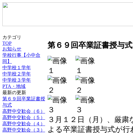
カテゴリ
TOP
第６９回卒業証書授与式
お知らせ
学校行事【小中合
同】
中学校１学年
中学校２学年
中学校３学年
PTA・地域
最新の更新
第６９回卒業証書授
与式
高野中交歓会（６）
高野中交歓会（５）
３月１２日（月）、厳粛
高野中交歓会（４）
よる卒業証書授与式が行
高野中交歓会（３）