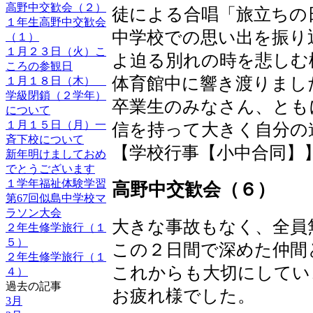
高野中交歓会（２）
徒による合唱「旅立ちの
１年生高野中交歓会
中学校での思い出を振り
（１）
１月２３日（火）こ
よ迫る別れの時を悲しむ
ころの参観日
体育館中に響き渡りまし
１月１８日（木）
学級閉鎖（２学年）
卒業生のみなさん、とも
について
１月１５日（月）一
信を持って大きく自分の
斉下校について
【学校行事【小中合同】】 2018
新年明けましておめ
でとうございます
１学年福祉体験学習
高野中交歓会（６）
第67回似島中学校マ
ラソン大会
大きな事故もなく、全員
２年生修学旅行（１
５）
この２日間で深めた仲間
２年生修学旅行（１
これからも大切にしてい
４）
過去の記事
お疲れ様でした。
3月