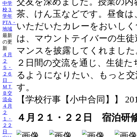
交友を深めました。授業の内
中学
校３
茶、けん玉などです。昼食は
学年
PTA・
いただいたカレーをおいしく
地域
最新
は、マウントテイバーの生徒
の更
新
マンスを披露してくれました
４月
２日間の交流を通じ、生徒た
２
５・
るようになりたい、もっと交
２６
日
す。
ＭＴ
Ｂ交
【学校行事【小中合同】】 2016-05-
流会
４月
２
４月２１・２２日 宿泊研
１・
２２
日