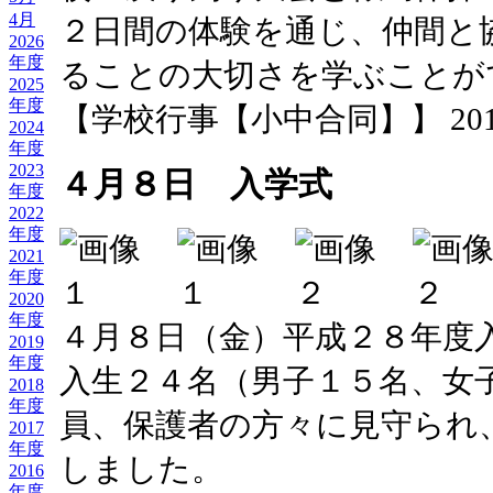
4月
２日間の体験を通じ、仲間と
2026
年度
ることの大切さを学ぶことが
2025
年度
【学校行事【小中合同】】 2016-05-
2024
年度
2023
４月８日 入学式
年度
2022
年度
2021
年度
2020
年度
４月８日（金）平成２８年度
2019
年度
入生２４名（男子１５名、女
2018
年度
員、保護者の方々に見守られ
2017
年度
しました。
2016
年度