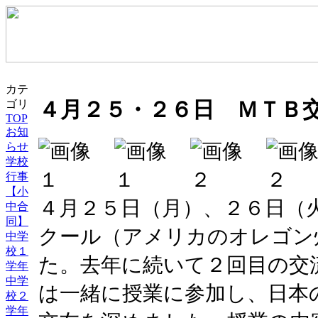
カテ
４月２５・２６日 ＭＴＢ
ゴリ
TOP
お知
らせ
学校
行事
【小
４月２５日（月）、２６日（
中合
同】
クール（アメリカのオレゴン
中学
校１
た。去年に続いて２回目の交
学年
中学
は一緒に授業に参加し、日本
校２
学年