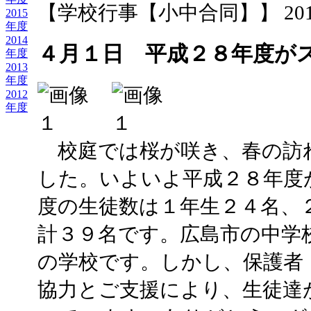
【学校行事【小中合同】】 2016-05-
2015
年度
2014
４月１日 平成２８年度が
年度
2013
年度
2012
年度
校庭では桜が咲き、春の訪
した。いよいよ平成２８年度
度の生徒数は１年生２４名、
計３９名です。広島市の中学
の学校です。しかし、保護者
協力とご支援により、生徒達