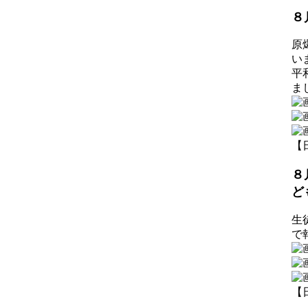
８
原
い
平
ま
【日
８
ど
生
で
【日