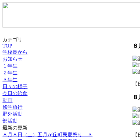
カテゴリ
８
TOP
学校長から
お知らせ
１年生
２年生
３年生
【日
日々の様子
今日の給食
８
動画
修学旅行
野外活動
部活動
最新の更新
８月８日（土）五月が丘町民夏祭り ３
【日