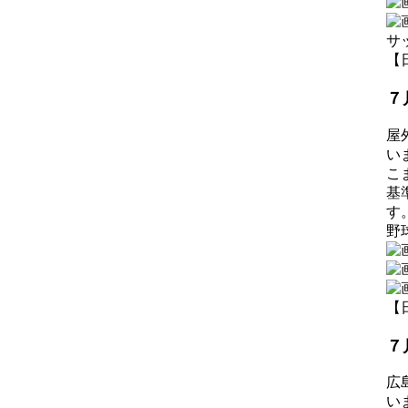
サ
【日
７
屋
い
こ
基
す
野
【日
７
広
い