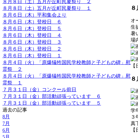
８月８日（土）五月が丘町民夏祭り ２
８
８月８日（土）五月が丘町民夏祭り １
８月６日（木）平和集会より
オ
８月６日（木）登校日 ６
生
８月６日（木）登校日 ５
暑
８月６日（木）登校日 ４
場
８月６日（木）登校日 ３
８月６日（木）登校日 ２
８月６日（木）登校日 １
８月４日（火）「原爆犠牲国民学校教師と子どもの碑」慰
【日
霊祭 ２
８月４日（火）「原爆犠牲国民学校教師と子どもの碑」慰
８
霊祭 １
７月３１日（金）コンクール前日
７月３１日（金）部活動頑張っています ６
７月３１日（金）部活動頑張っています ５
過去の記事
学
8月
３
7月
真
【日
6月
5月