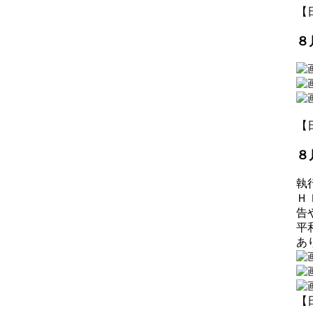
【日
８
【日
８
執
Ｈ
告
平
あ
【日