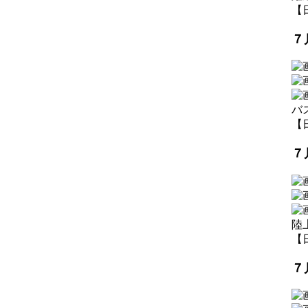
【日
７
バ
【日
７
陸
【日
７