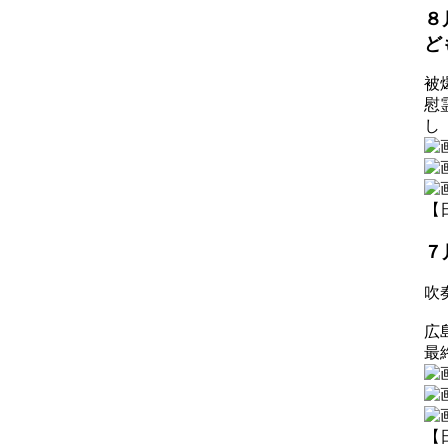
８
ど
被
慰
し
【日
７
吹
広
最
【日