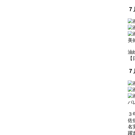
７
美
油
【日
７
バ
３
佐
名
躍