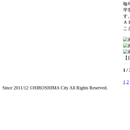
毎
平
す
Ａ
こ
【日
1 
1
2
Since 2011/12 ©HIROSHIMA City All Rights Reserved.