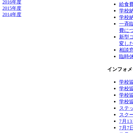
2016年度
給食
2015年度
学校
2014年度
学校
一斉
費に
新型
変し
相談
臨時
インフォメ
学校
学校
学校
学校
ステ
スク
7月1
7月7