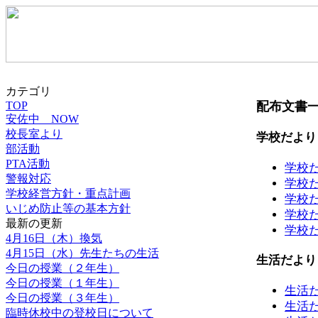
カテゴリ
TOP
配布文書
安佐中 NOW
校長室より
学校だより
部活動
PTA活動
学校
警報対応
学校
学校経営方針・重点計画
学校
いじめ防止等の基本方針
学校
最新の更新
学校
4月16日（木）換気
4月15日（水）先生たちの生活
生活だより
今日の授業（２年生）
今日の授業（１年生）
生活
今日の授業（３年生）
生活だよ
臨時休校中の登校日について