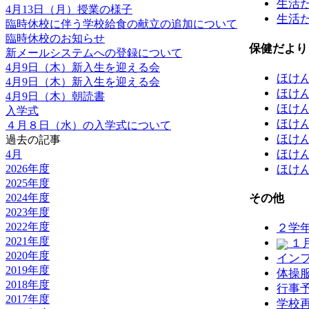
生活だよ
4月13日（月）授業の様子
生活だよ
臨時休校に伴う学校給食の献立の追加について
臨時休校のお知らせ
保健だより
新メールシステムへの登録について
4月9日（木）新入生を迎える会
ほけ
4月9日（木）新入生を迎える会
ほけ
4月9日（木）朝読書
ほけ
入学式
ほけ
４月８日（水）の入学式について
ほけ
過去の記事
ほけ
4月
ほけ
2026年度
2025年度
2024年度
その他
2023年度
2022年度
２学
2021年度
１
2020年度
イン
2019年度
体操
2018年度
行事
2017年度
学校