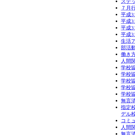
ステ
７月
平成
平成
平成
平成
生活
部活動
働き
人間
学校
学校
学校
学校
学校
無言清
指定
デル
コミ
人間
無言