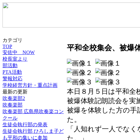
カテゴリ
TOP
平和全校集会、被爆
安佐中 NOW
校長室より
部活動
PTA活動
警報対応
学校経営方針・重点計画
本日８月５日は平和全
最新の更新
吹奏楽部2
被爆体験記朗読会を実
吹奏楽部
被爆を体験した方の手
吹奏楽部 広島県吹奏楽コン
クール
た。
生徒会執行部の発表
「人知れず一人でなく
生徒会執行部 ひろしま子ど
た。」
も平和の集いに参加