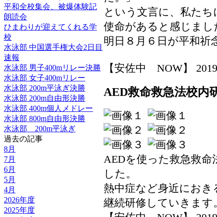
平和全校集会、被爆体験記
という文言に、私たち
朗読会
使命があると感じまし
ひまわりが迎えてくれる学
校
明日８月６日が平和祈
水泳部 中国選手権大会2日目
速報
【安佐中 NOW】 2019-08-
水泳部 男子400mリレー決勝
水泳部 女子400mリレー
水泳部 200m平泳ぎ決勝
AED救命救急法校内
水泳部 200m自由形決勝
水泳部 400m個人メドレー
水泳部 800m自由形決勝
水泳部__200m平泳ぎ
過去の記事
8月
AEDを使った救急救
7月
6月
した。
5月
熱中症など身近におき
4月
2026年度
継続研修していきます
2025年度