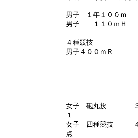
男子 １年１００ｍ 
男子 １１０ｍＨ 
８位 水戸建
４種競技 ５位 
男子４００ｍＲ 
１走 鈴
２走 田
３走 今
４走 森
女子 砲丸投 ３位
１
女子 四種競技 ４
点