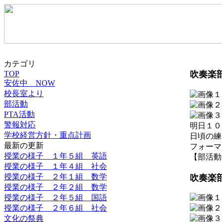
カテゴリ
TOP
吹奏楽
安佐中 NOW
校長室より
部活動
PTA活動
警報対応
明日１０
学校経営方針・重点計画
日頃の練
最新の更新
フォーマ
授業の様子 １年５組 英語
【部活動】 2
授業の様子 １年４組 社会
授業の様子 ２年１組 数学
吹奏楽
授業の様子 ２年２組 数学
授業の様子 ２年５組 国語
授業の様子 ２年６組 社会
文化の祭典