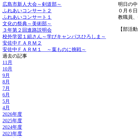
広島市新人大会～剣道部～
明日の中
ふれあいコンサート２
０月６日
ふれあいコンサート１
教職員、
文化の祭典～美術部～
【部活動】 2
３年第２回進路説明会
校外学習１組さん～学びキャンパスひろしま～
安佐中ＦＡＲＭ２
安佐中ＦＡＲＭ１ ～葉ものに挑戦～
過去の記事
11月
10月
9月
8月
7月
6月
5月
4月
2026年度
2025年度
2024年度
2023年度