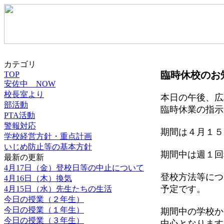
カテゴリ
臨時休校のお
TOP
安佐中 NOW
校長室より
本日の午後、広
部活動
臨時休業の指示
PTA活動
警報対応
期間は４月１５
学校経営方針・重点計画
いじめ防止等の基本方針
期間中は週１回
最新の更新
4月17日（金）登校日等の中止について
登校方法等につ
4月16日（木）換気
予定です。
4月15日（水）先生たちの生活
今日の授業（２年生）
今日の授業（１年生）
期間中の学校か
今日の授業（３年生）
中心となります