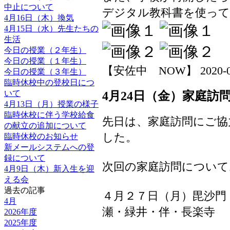
中止について
デジタル教科書を使って
4月16日（木）換気
4月15日（水）先生たちの
生活
今日の授業（２年生）
今日の授業（１年生）
【安佐中 NOW】 2020-04-2
今日の授業（３年生）
臨時休校中の登校日につ
いて
4月24日（金）家庭訪
4月13日（月）授業の様子
臨時休校に伴う学校給食
先日は、家庭訪問にご
の献立の追加について
した。
臨時休校のお知らせ
新メールシステムへの登
録について
次回の家庭訪問について
4月9日（木）新入生を迎
える会
過去の記事
４月２７日（月）毘沙門
4月
瀬・緑井・伴・長楽寺
2026年度
2025年度