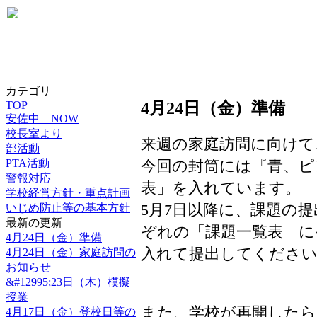
カテゴリ
TOP
4月24日（金）準備
安佐中 NOW
校長室より
来週の家庭訪問に向けて
部活動
今回の封筒には『青、ピ
PTA活動
警報対応
表」を入れています。
学校経営方針・重点計画
5月7日以降に、課題の
いじめ防止等の基本方針
最新の更新
ぞれの「課題一覧表」に
4月24日（金）準備
入れて提出してくださ
4月24日（金）家庭訪問の
お知らせ
&#12995;23日（木）模擬
授業
また、学校が再開した
4月17日（金）登校日等の