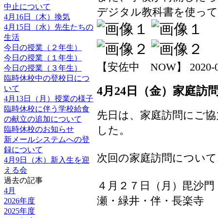
中止について
デジタル教科書を使って
4月16日（木）換気
4月15日（水）先生たちの
生活
今日の授業（２年生）
今日の授業（１年生）
【安佐中 NOW】 2020-04-2
今日の授業（３年生）
臨時休校中の登校日につ
いて
4月24日（金）家庭訪
4月13日（月）授業の様子
臨時休校に伴う学校給食
先日は、家庭訪問にご
の献立の追加について
した。
臨時休校のお知らせ
新メールシステムへの登
録について
次回の家庭訪問について
4月9日（木）新入生を迎
える会
過去の記事
４月２７日（月）毘沙門
4月
瀬・緑井・伴・長楽寺
2026年度
2025年度