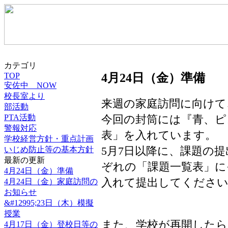
カテゴリ
TOP
4月24日（金）準備
安佐中 NOW
校長室より
来週の家庭訪問に向けて
部活動
今回の封筒には『青、ピ
PTA活動
警報対応
表」を入れています。
学校経営方針・重点計画
5月7日以降に、課題の
いじめ防止等の基本方針
最新の更新
ぞれの「課題一覧表」に
4月24日（金）準備
入れて提出してくださ
4月24日（金）家庭訪問の
お知らせ
&#12995;23日（木）模擬
授業
また、学校が再開した
4月17日（金）登校日等の