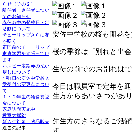
らせ（その２）
離任者・退任者につい
てのお知らせ
春休み中の登校日・部
活動について
安佐中学校の桜も開花を
チューリップさらに花
が咲く
正門前のチューリップ
桜の季節は「別れと出会
家庭学習を頑張ってい
ます
パスピー定期券の払い
生徒の前でのお別れは
戻しについて
4月1日の安佐中学校入
学受付の変更点につい
今日は職員室で定年を迎
て
生方からあいさつがあ
１・２年生の給食費返
金について
家庭訪問実施中
教室大掃除
先生方のさらなるご活
新入生対象 物品販売
過去の記事
す。