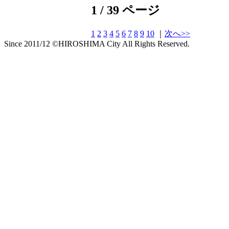
1 / 39 ページ
1
2
3
4
5
6
7
8
9
10
｜
次へ>>
Since 2011/12 ©HIROSHIMA City All Rights Reserved.