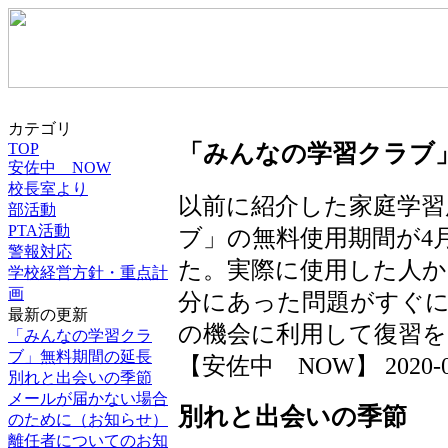
カテゴリ
「みんなの学習クラブ
TOP
安佐中 NOW
校長室より
以前に紹介した家庭学習
部活動
PTA活動
ブ」の無料使用期間が4
警報対応
た。実際に使用した人か
学校経営方針・重点計
画
分にあった問題がすぐ
最新の更新
の機会に利用して復習
「みんなの学習クラ
ブ」無料期間の延長
【安佐中 NOW】 2020-03-2
別れと出会いの季節
メールが届かない場合
別れと出会いの季節
のために（お知らせ）
離任者についてのお知