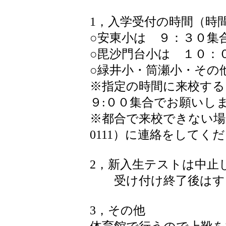
1，入学受付の時間（時
○安東小は ９：３０集
○毘沙門台小は １０：
○緑井小・筒瀬小・その
※指定の時間に来校する
９:００集合でお願いし
※都合で来校できない場合
0111）に連絡をしてく
2，新入生テストは中止
受け付け終了後はすぐ
3，その他