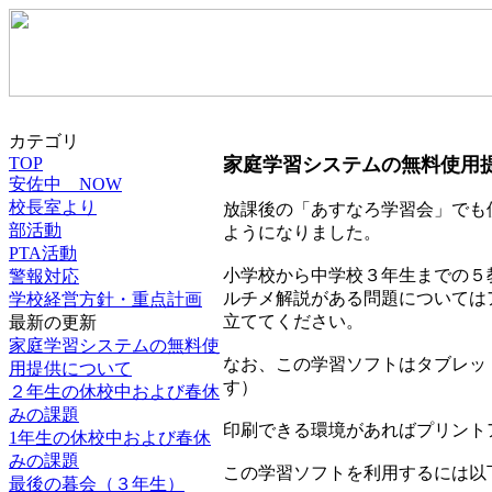
カテゴリ
TOP
家庭学習システムの無料使用
安佐中 NOW
校長室より
放課後の「あすなろ学習会」でも
部活動
ようになりました。
PTA活動
小学校から中学校３年生までの５
警報対応
ルチメ解説がある問題については
学校経営方針・重点計画
立ててください。
最新の更新
家庭学習システムの無料使
なお、この学習ソフトはタブレッ
用提供について
す）
２年生の休校中および春休
みの課題
印刷できる環境があればプリント
1年生の休校中および春休
みの課題
この学習ソフトを利用するには以
最後の暮会（３年生）