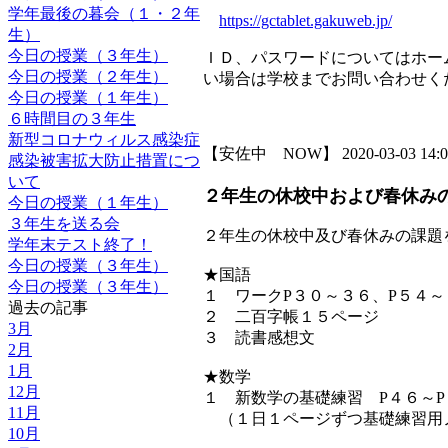
学年最後の暮会（１・２年
https://gctablet.gakuweb.jp/
生）
今日の授業（３年生）
ＩＤ、パスワードについてはホー
今日の授業（２年生）
い場合は学校までお問い合わせく
今日の授業（１年生）
６時間目の３年生
新型コロナウィルス感染症
【安佐中 NOW】 2020-03-03 14:08
感染被害拡大防止措置につ
いて
２年生の休校中および春休み
今日の授業（１年生）
３年生を送る会
２年生の休校中及び春休みの課題
学年末テスト終了！
今日の授業（３年生）
★国語
今日の授業（３年生）
１ ワークP３０～３６、P５４～
過去の記事
２ 二百字帳１５ページ
3月
３ 読書感想文
2月
1月
★数学
12月
１ 新数学の基礎練習 P４６～P
11月
（１日１ページずつ基礎練習用
10月