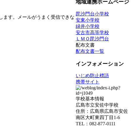
地域連携ホームページ
毘沙門台小学校
します。メールがうまく受信できな
安東小学校
緑井小学校
安古市高等学校
ＬＭＯ毘沙門台
配布文書
配布文書一覧
インフォメーション
いじめ防止標語
携帯サイト
学校基本情報
広島市立安佐中学校
住所：広島県広島市安佐
南区大町東四丁目1-6
TEL：082-877-0111