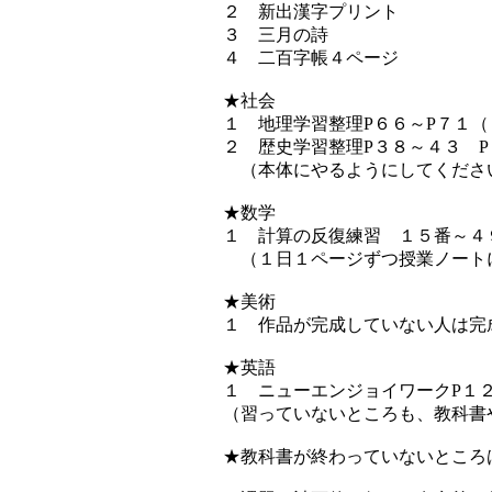
２ 新出漢字プリント
３ 三月の詩
４ 二百字帳４ページ
★社会
１ 地理学習整理P６６～P７１
２ 歴史学習整理P３８～４３ 
（本体にやるようにしてくださ
★数学
１ 計算の反復練習 １５番～４
（１日１ページずつ授業ノート
★美術
１ 作品が完成していない人は完
★英語
１ ニューエンジョイワークP１
（習っていないところも、教科書
★教科書が終わっていないところ