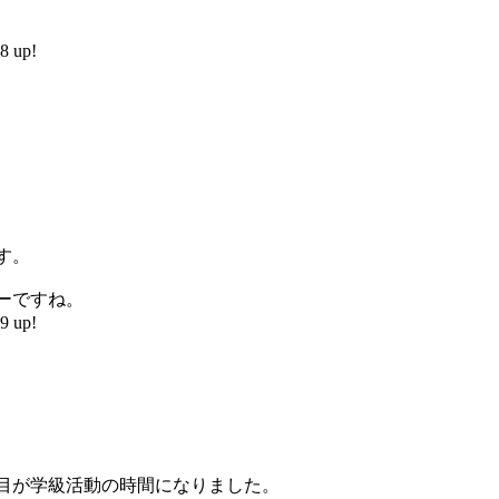
 up!
す。
ーですね。
 up!
目が学級活動の時間になりました。