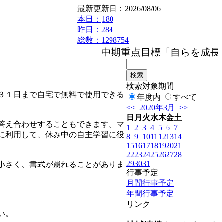
最新更新日：2026/08/06
本日：
180
昨日：284
総数：1298754
中期重点目標「自らを成長さ
検索対象期間
３１日まで自宅で無料で使用できる
年度内
すべて
<<
2020年3月
>>
日
月
火
水
木
金
土
答え合わせすることもできます。マ
1
2
3
4
5
6
7
に利用して、休み中の自主学習に役
8
9
10
11
12
13
14
15
16
17
18
19
20
21
22
23
24
25
26
27
28
29
30
31
小さく、書式が崩れることがありま
行事予定
月間行事予定
年間行事予定
リンク
い。