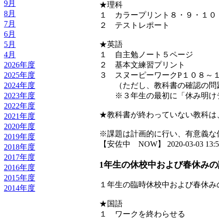
9月
★理科
8月
１ カラープリント８・９・１０
7月
２ テストレポート
6月
5月
★英語
4月
１ 自主勉ノート５ページ
2026年度
２ 基本文練習プリント
2025年度
３ スヌーピーワークP１０８～
2024年度
（ただし、教科書の確認の問
2023年度
※３年生の最初に「休み明け
2022年度
★教科書が終わっていない教科は
2021年度
2020年度
※課題は計画的に行い、有意義な
2019年度
【安佐中 NOW】 2020-03-03 13:51
2018年度
2017年度
1年生の休校中および春休みの
2016年度
2015年度
１年生の臨時休校中および春休み
2014年度
★国語
１ ワークを終わらせる