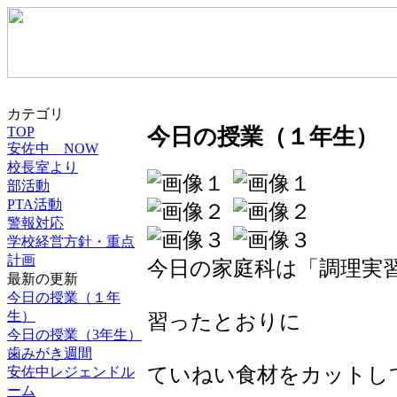
カテゴリ
TOP
今日の授業（１年生）
安佐中 NOW
校長室より
部活動
PTA活動
警報対応
学校経営方針・重点
計画
今日の家庭科は「調理実
最新の更新
今日の授業（１年
生）
習ったとおりに
今日の授業（3年生）
歯みがき週間
ていねい食材をカットし
安佐中レジェンドル
ーム