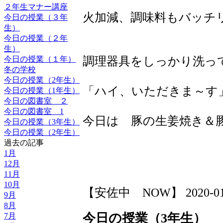
２年生マナー講座
火加減、調味料もバッチ
今日の授業（３年
生）
今日の授業（２年
生）
調理器具をしっかり洗っ
今日の授業（１年）
冬の学校
今日の授業（2年生）
「ハイ、いただきま～す
今日の授業（1年生）
今日の図書室 ２
今日の図書室 1
今日は 豚の生姜焼き＆
今日の授業（3年生）
今日の授業（2年生）
過去の記事
1月
12月
11月
10月
【安佐中 NOW】 2020-01-24
9月
8月
今日の授業（3年生）
7月