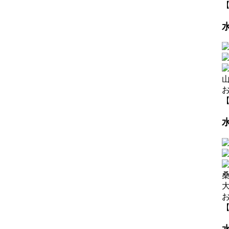
【
【
【