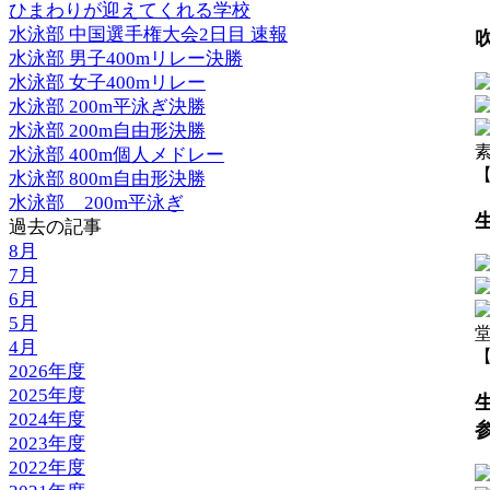
ひまわりが迎えてくれる学校
水泳部 中国選手権大会2日目 速報
水泳部 男子400mリレー決勝
水泳部 女子400mリレー
水泳部 200m平泳ぎ決勝
水泳部 200m自由形決勝
水泳部 400m個人メドレー
【
水泳部 800m自由形決勝
水泳部__200m平泳ぎ
過去の記事
8月
7月
6月
5月
4月
【
2026年度
2025年度
2024年度
2023年度
2022年度