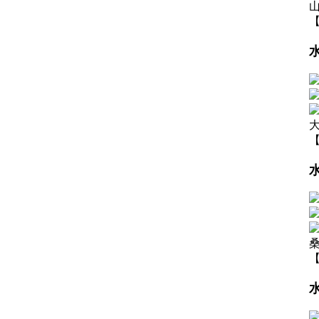
【
【
【