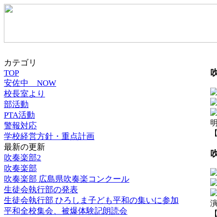
カテゴリ
TOP
安佐中 NOW
校長室より
部活動
PTA活動
警報対応
【
学校経営方針・重点計画
最新の更新
吹奏楽部2
吹奏楽部
吹奏楽部 広島県吹奏楽コンクール
生徒会執行部の発表
生徒会執行部 ひろしま子ども平和の集いに参加
平和全校集会、被爆体験記朗読会
【