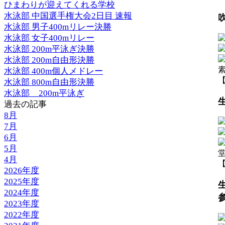
ひまわりが迎えてくれる学校
水泳部 中国選手権大会2日目 速報
水泳部 男子400mリレー決勝
水泳部 女子400mリレー
水泳部 200m平泳ぎ決勝
水泳部 200m自由形決勝
水泳部 400m個人メドレー
【
水泳部 800m自由形決勝
水泳部__200m平泳ぎ
過去の記事
8月
7月
6月
5月
4月
【
2026年度
2025年度
2024年度
2023年度
2022年度