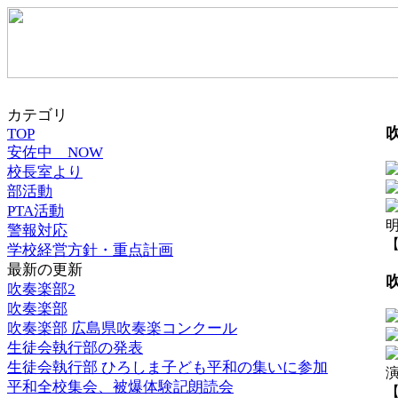
カテゴリ
TOP
安佐中 NOW
校長室より
部活動
PTA活動
警報対応
【
学校経営方針・重点計画
最新の更新
吹奏楽部2
吹奏楽部
吹奏楽部 広島県吹奏楽コンクール
生徒会執行部の発表
生徒会執行部 ひろしま子ども平和の集いに参加
平和全校集会、被爆体験記朗読会
【