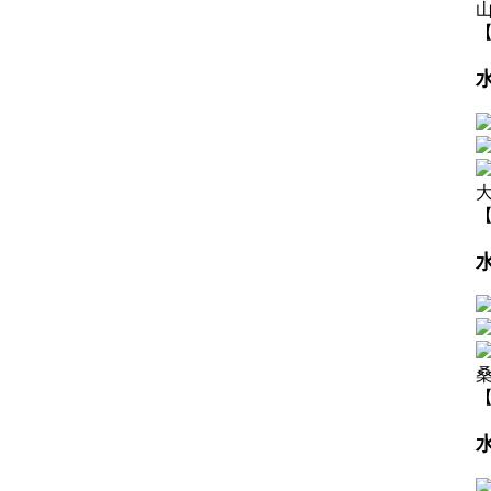
【
【
【