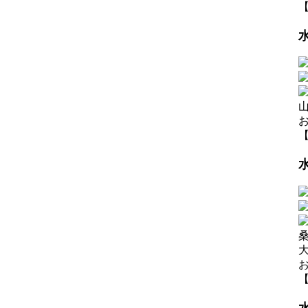
【
【
【