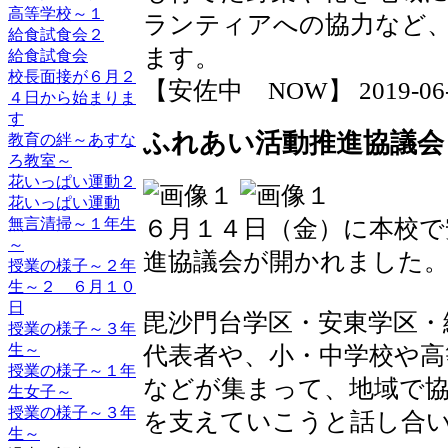
高等学校～１
ランティアへの協力など
給食試食会２
ます。
給食試食会
校長面接が６月２
【安佐中 NOW】 2019-06-15
４日から始まりま
す
ふれあい活動推進協議会
教育の絆～あすな
ろ教室～
花いっぱい運動２
花いっぱい運動
無言清掃～１年生
６月１４日（金）に本校で
～
進協議会が開かれました
授業の様子～２年
生～２ ６月１０
日
毘沙門台学区・安東学区・
授業の様子～３年
生～
代表者や、小・中学校や高
授業の様子～１年
などが集まって、地域で
生女子～
授業の様子～３年
を支えていこうと話し合
生～