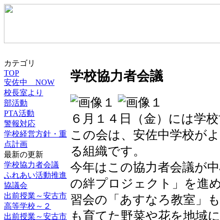
カテゴリ
TOP
学校協力者会議
安佐中 NOW
校長室より
部活動
PTA活動
６月１４日（金）には学校
警報対応
この会は、安佐中学校が
学校経営方針・重
点計画
る組織です。
最新の更新
今年はこの協力者会議が
学校協力者会議
ふれあい活動推進
の絆プロジェクト」を進
協議会
出前授業～安古市
習会の「あすなろ教室」
高等学校～２
も育てた野菜や花を地域
出前授業～安古市