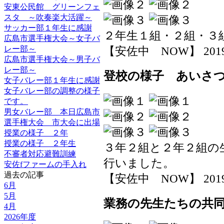
安東公民館 グリーンフェ
スタ ～吹奏楽大活躍～
サッカー部１年生に感謝
２年生１組・２組・３
広島市選手権大会～女子バ
レー部～
【安佐中 NOW】 2019-06
広島市選手権大会～男子バ
レー部～
登校の様子 あいさ
女子バレー部１年生に感謝
女子バレー部の調整の様子
です。
男女バレー部 本日広島市
選手権大会 市大会に出場
授業の様子 ２年
授業の様子 ２年生
３年２組と２年２組の
不審者対応避難訓練
行いました。
安佐fファームの手入れ
過去の記事
【安佐中 NOW】 2019-06
6月
5月
業務の先生たちの共
4月
2026年度