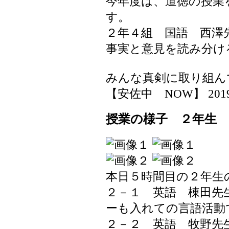
今年度は、道徳の授業
す。
２年４組 国語 西澤
事実と意見を読み分け
みんな真剣に取り組ん
【安佐中 NOW】 2019-05
授業の様子 ２年生
本日５時間目の２年生
２－１ 英語 棟田先
ーも入れての言語活動
２－２ 英語 牧野先