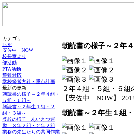
カテゴリ
朝読書の様子～２年４
TOP
安佐中 NOW
校長室より
部活動
PTA活動
警報対応
学校経営方針・重点計画
２年４組・５組・６組
最新の更新
朝読書の様子～２年４組・
【安佐中 NOW】 2019-06
５組・６組～
朝読書～２年生１組・２
朝読書～２年生１組・
組・３組～
登校の様子 あいさつ運
動 ３年２組・２年２組
業務の先生たちの共同作業