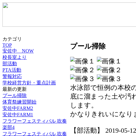
カテゴリ
プール掃除
TOP
安佐中 NOW
校長室より
部活動
PTA活動
警報対応
学校経営方針・重点計画
水泳部で恒例の本校
最新の更新
底に溜まった土や汚
プール掃除
体育祭練習開始
します。
安佐中FARM2
かなりきれいになり
安佐中FARM1
フラワーフェスティバル 吹奏
楽部4
【部活動】 2019-05-12 1
フラワーフェスティバル 吹奏