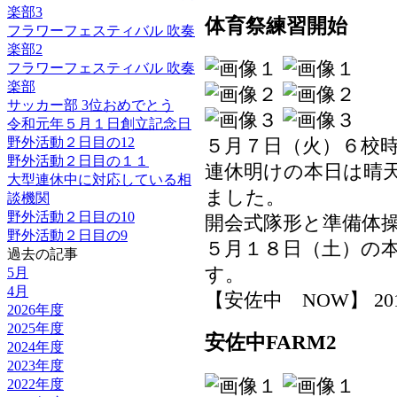
楽部3
体育祭練習開始
フラワーフェスティバル 吹奏
楽部2
フラワーフェスティバル 吹奏
楽部
サッカー部 3位おめでとう
令和元年５月１日創立記念日
野外活動２日目の12
５月７日（火）６校
野外活動２日目の１１
連休明けの本日は晴
大型連休中に対応している相
ました。
談機関
野外活動２日目の10
開会式隊形と準備体
野外活動２日目の9
５月１８日（土）の
過去の記事
す。
5月
4月
【安佐中 NOW】 2019-0
2026年度
2025年度
安佐中FARM2
2024年度
2023年度
2022年度