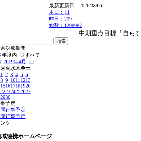
最新更新日：2026/08/06
本日：
11
昨日：209
総数：1298987
中期重点目標「自らを
検索対象期間
年度内
すべて
<
2019年4月
>>
日
月
火
水
木
金
土
1
2
3
4
5
6
8
9
10
11
12
13
4
15
16
17
18
19
20
1
22
23
24
25
26
27
8
29
30
行事予定
月間行事予定
年間行事予定
リンク
地域連携ホームページ