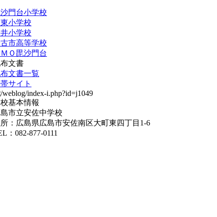
毘沙門台小学校
安東小学校
緑井小学校
安古市高等学校
ＬＭＯ毘沙門台
配布文書
配布文書一覧
携帯サイト
学校基本情報
広島市立安佐中学校
所：広島県広島市安佐南区大町東四丁目1-6
EL：082-877-0111