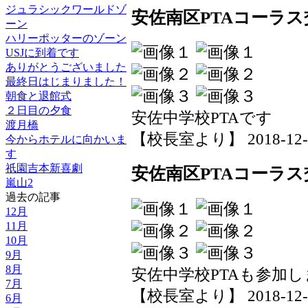
ジュラシックワールドゾ
安佐南区PTAコーラス
ーン
ハリーポッターのゾーン
USJに到着です
ありがとうございました
最終日はじまりました！
朝食と退館式
２日目の夕食
安佐中学校PTAです
渡月橋
【校長室より】 2018-12-02
今からホテルに向かいま
す
祇園吉本新喜劇
安佐南区PTAコーラス
嵐山2
過去の記事
12月
11月
10月
9月
8月
安佐中学校PTAも参加
7月
【校長室より】 2018-12-02
6月