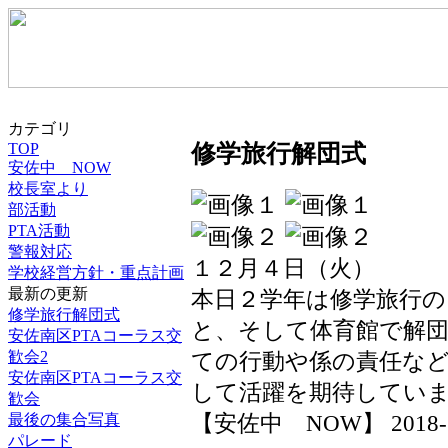
カテゴリ
TOP
修学旅行解団式
安佐中 NOW
校長室より
部活動
PTA活動
警報対応
１２月４日（火）
学校経営方針・重点計画
最新の更新
本日２学年は修学旅行
修学旅行解団式
と、そして体育館で解
安佐南区PTAコーラス交
ての行動や係の責任な
歓会2
安佐南区PTAコーラス交
して活躍を期待してい
歓会
【安佐中 NOW】 2018-12-
最後の集合写真
パレード