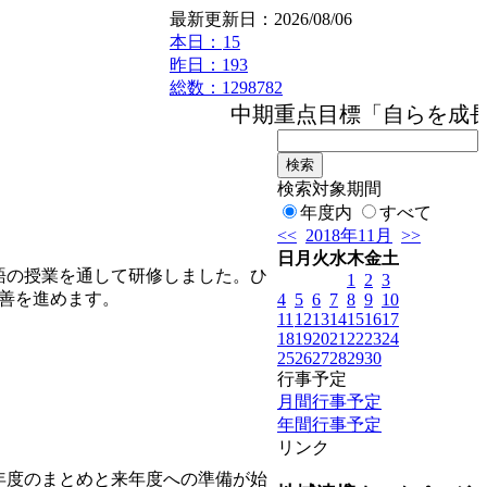
最新更新日：2026/08/06
本日：
15
昨日：193
総数：1298782
中期重点目標「自らを成長さ
検索対象期間
年度内
すべて
<<
2018年11月
>>
日
月
火
水
木
金
土
語の授業を通して研修しました。ひ
1
2
3
善を進めます。
4
5
6
7
8
9
10
11
12
13
14
15
16
17
18
19
20
21
22
23
24
25
26
27
28
29
30
行事予定
月間行事予定
年間行事予定
リンク
年度のまとめと来年度への準備が始