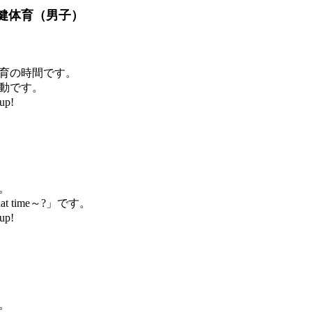
健体育（男子）
育の時間です。
動です。
up!
。
at time～?」です。
up!
。