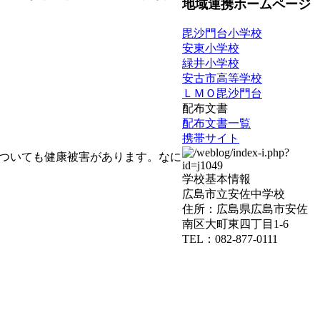
地域連携ホームページ
毘沙門台小学校
安東小学校
緑井小学校
安古市高等学校
ＬＭＯ毘沙門台
配布文書
配布文書一覧
携帯サイト
ついても健康被害があります。なに
学校基本情報
広島市立安佐中学校
住所：広島県広島市安佐
南区大町東四丁目1-6
TEL：082-877-0111