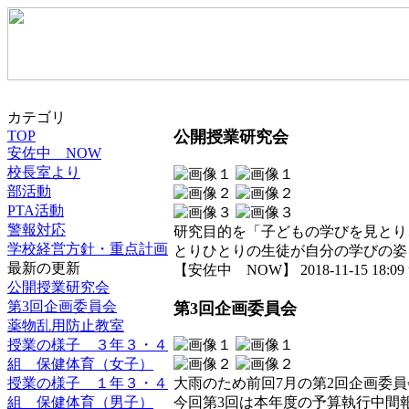
カテゴリ
TOP
公開授業研究会
安佐中 NOW
校長室より
部活動
PTA活動
警報対応
研究目的を「子どもの学びを見とり
学校経営方針・重点計画
とりひとりの生徒が自分の学びの姿
最新の更新
【安佐中 NOW】 2018-11-15 18:09 
公開授業研究会
第3回企画委員会
第3回企画委員会
薬物乱用防止教室
授業の様子 ３年３・４
組 保健体育（女子）
授業の様子 １年３・４
大雨のため前回7月の第2回企画委
組 保健体育（男子）
今回第3回は本年度の予算執行中間