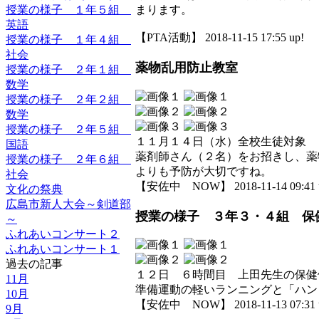
授業の様子 １年５組
まります。
英語
【PTA活動】 2018-11-15 17:55 up!
授業の様子 １年４組
社会
薬物乱用防止教室
授業の様子 ２年１組
数学
授業の様子 ２年２組
数学
授業の様子 ２年５組
１１月１４日（水）全校生徒対象
国語
薬剤師さん（２名）をお招きし、薬
授業の様子 ２年６組
よりも予防が大切ですね。
社会
【安佐中 NOW】 2018-11-14 09:41 
文化の祭典
広島市新人大会～剣道部
授業の様子 ３年３・４組 保
～
ふれあいコンサート２
ふれあいコンサート１
過去の記事
１２日 ６時間目 上田先生の保健
11月
準備運動の軽いランニングと「ハン
10月
【安佐中 NOW】 2018-11-13 07:31 
9月