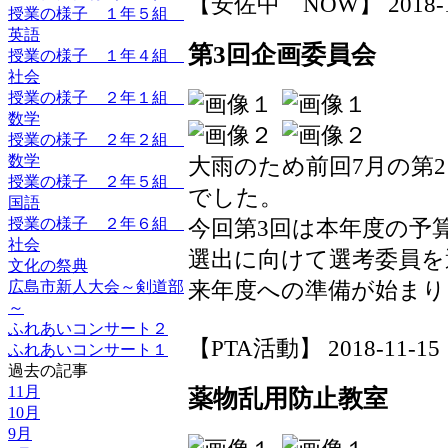
【安佐中 NOW】 2018-11-1
授業の様子 １年５組
英語
第3回企画委員会
授業の様子 １年４組
社会
授業の様子 ２年１組
数学
授業の様子 ２年２組
数学
大雨のため前回7月の第
授業の様子 ２年５組
でした。
国語
授業の様子 ２年６組
今回第3回は本年度の予
社会
選出に向けて選考委員を
文化の祭典
来年度への準備が始まり
広島市新人大会～剣道部
～
ふれあいコンサート２
【PTA活動】 2018-11-15 1
ふれあいコンサート１
過去の記事
11月
薬物乱用防止教室
10月
9月