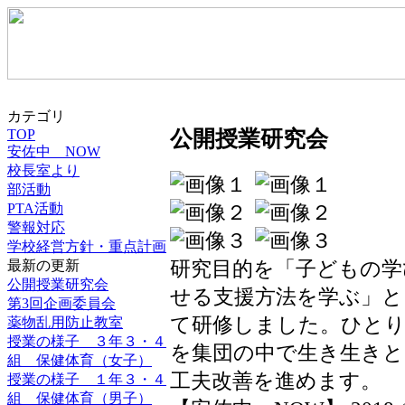
カテゴリ
TOP
公開授業研究会
安佐中 NOW
校長室より
部活動
PTA活動
警報対応
学校経営方針・重点計画
研究目的を「子どもの学
最新の更新
公開授業研究会
せる支援方法を学ぶ」と
第3回企画委員会
て研修しました。ひと
薬物乱用防止教室
授業の様子 ３年３・４
を集団の中で生き生き
組 保健体育（女子）
工夫改善を進めます。
授業の様子 １年３・４
組 保健体育（男子）