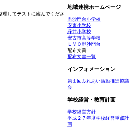
地域連携ホームページ
整理してテストに臨んでくださ
毘沙門台小学校
安東小学校
緑井小学校
安古市高等学校
ＬＭＯ毘沙門台
配布文書
配布文書一覧
インフォメーション
第１回ふれあい活動推進協議
会
学校経営・教育計画
学校経営方針
平成２７年度学校経営重点計
画