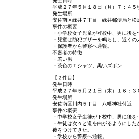
発生日時
平成２７年５月１８日（月）７：４５
発生場所
安佐南区緑井７丁目 緑井郵便局と松
事件の概要
・小学校女子児童が登校中、男に後を
・児童は防犯ブザーを鳴らし、近くの
・保護者から警察へ通報。
不審者の特徴
・若い男
・茶色のＴシャツ、黒いズボン
【２件目】
発生日時
平成２７年５月２１日（木）１６：３
発生場所
安佐南区川内５丁目 八幡神社付近
事件の概要
・中学校女子生徒が下校中、男に後を
・生徒は次々と道を曲がるようにした
後をつけてきた。
・学校から警察へ通報。