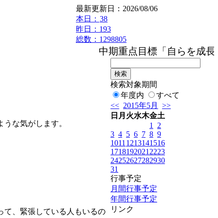
最新更新日：2026/08/06
本日：
38
昨日：193
総数：1298805
中期重点目標「自らを成長させ
検索対象期間
年度内
すべて
<<
2015年5月
>>
日
月
火
水
木
金
土
ような気がします。
1
2
3
4
5
6
7
8
9
10
11
12
13
14
15
16
17
18
19
20
21
22
23
24
25
26
27
28
29
30
31
行事予定
月間行事予定
年間行事予定
リンク
って、緊張している人もいるの