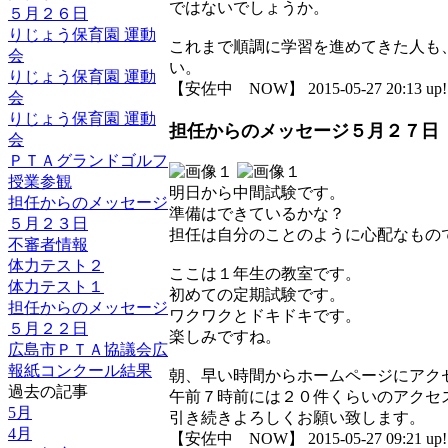
ではないでしょうか。
５月２６日
りじょう保育園 運動
これまで順調に学習を進めてきた人も
会
い。
りじょう保育園 運動
【安佐中 NOW】 2015-05-27 20:13 up!
会
りじょう保育園 運動
担任からのメッセージ５月２７日
会
ＰＴＡグランドゴルフ
授業参観
明日から中間試験です。
担任からのメッセージ
準備はできているかな？
５月２３日
担任は自分のことのように心配なもの
不審者情報
体力テスト２
ここは１年生の教室です。
体力テスト１
初めての定期試験です。
担任からのメッセージ
ワクワクとドキドキです。
５月２２日
楽しみですね。
広島市ＰＴＡ協議会広
報紙コンクール結果
朝、早い時間からホームページにアク
過去の記事
午前７時前には２０件くらいのアクセ
5月
引き続きよろしくお願い致します。
4月
【安佐中 NOW】 2015-05-27 09:21 up!