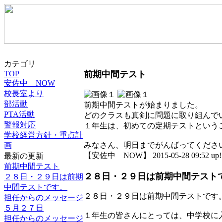
カテゴリ
TOP
前期中間テスト
安佐中 NOW
校長室より
部活動
前期中間テストが始まりました。
PTA活動
どのクラスも真剣に問題に取り組んで
警報対応
１年生は、初めての定期テストという
学校経営方針・重点計
みなさん、明日までがんばってくださ
画
【安佐中 NOW】 2015-05-28 09:52 up!
最新の更新
前期中間テスト
２８日・２９日は前期中間テスト
２８日・２９日は前期
中間テストです。
２８日・２９日は前期中間テストです
担任からのメッセージ
５月２７日
１年生の皆さんにとっては、中学校に
担任からのメッセージ