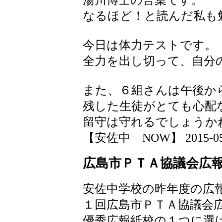
なるほど！と読んだ私も
今日は体力テストです。
全力を出し切って、自分
また、６組さんは午後か
残した生徒がとても心配
留守は守れるでしょうかね(*
【安佐中 NOW】 2015-05-22
広島市ＰＴＡ協議会広
安佐中学校の昨年度の広
１回広島市ＰＴＡ協議会
優秀広報紙校の１つに選