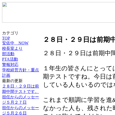
カテゴリ
TOP
２８日・２９日は前期
安佐中 NOW
校長室より
２８日・２９日は前期中
部活動
PTA活動
警報対応
１年生の皆さんにとって
学校経営方針・重点
期テストですね。今日は
計画
最新の更新
している人もいるのでは
２８日・２９日は前
期中間テストです。
担任からのメッセー
これまで順調に学習を進
ジ５月２７日
なかった人も、残された
担任からのメッセー
ジ５月２６日