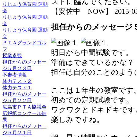
ストに臨んでください。
りじょう保育園 運動
【安佐中 NOW】 2015-05-27
会
りじょう保育園 運動
会
担任からのメッセージ
りじょう保育園 運動
会
ＰＴＡグランドゴル
フ
明日から中間試験です。
授業参観
準備はできているかな？
担任からのメッセー
ジ５月２３日
担任は自分のことのよう
不審者情報
体力テスト２
体力テスト１
ここは１年生の教室です
担任からのメッセー
初めての定期試験です。
ジ５月２２日
広島市ＰＴＡ協議会
ワクワクとドキドキです
広報紙コンクール結
楽しみですね。
果
担任からのメッセー
ジ５月２１日