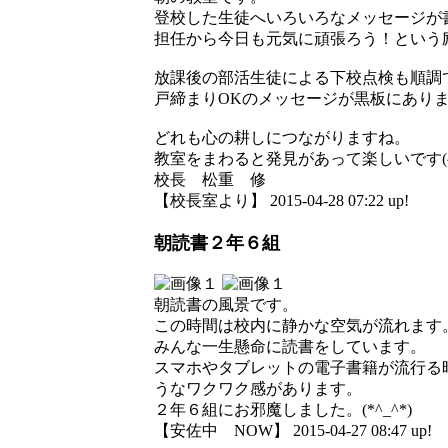
登校した生徒へいろいろなメッセージが
担任から今日も元気に頑張ろう！という
放課後の部活生徒による下校点検も順調
戸締まりOKのメッセージが黒板にあり
どれも心の耕しにつながりますね。
教室をまわると発見があって楽しいです(^_
校長 松重 修
【校長室より】 2015-04-28 07:22 up!
朝読書２年６組
朝読書の風景です。
この時間は校内に静かな空気が流れます
みんな一生懸命に読書をしています。
スマホやタブレットの電子書籍が流行る
うなワクワク感があります。
２年６組にお邪魔しました。(*^_^*)
【安佐中 NOW】 2015-04-27 08:47 up!