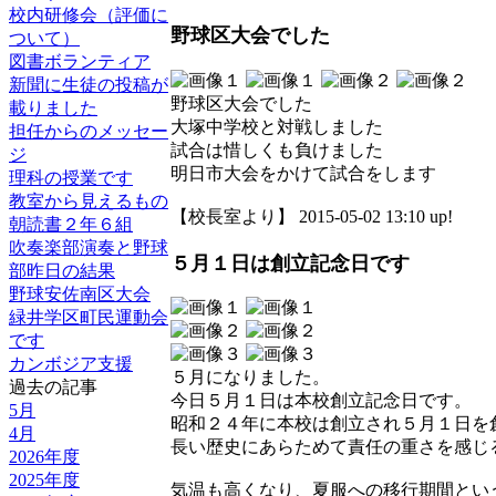
校内研修会（評価に
野球区大会でした
ついて）
図書ボランティア
新聞に生徒の投稿が
野球区大会でした
載りました
大塚中学校と対戦しました
担任からのメッセー
試合は惜しくも負けました
ジ
明日市大会をかけて試合をします
理科の授業です
教室から見えるもの
【校長室より】 2015-05-02 13:10 up!
朝読書２年６組
吹奏楽部演奏と野球
５月１日は創立記念日です
部昨日の結果
野球安佐南区大会
緑井学区町民運動会
です
カンボジア支援
５月になりました。
過去の記事
今日５月１日は本校創立記念日です。
5月
昭和２４年に本校は創立され５月１日を
4月
長い歴史にあらためて責任の重さを感じ
2026年度
2025年度
気温も高くなり、夏服への移行期間とい