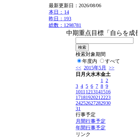
最新更新日：2026/08/06
本日：
14
昨日：193
総数：1298781
中期重点目標「自らを成長さ
検索対象期間
年度内
すべて
<<
2015年5月
>>
日
月
火
水
木
金
土
1
2
3
4
5
6
7
8
9
10
11
12
13
14
15
16
17
18
19
20
21
22
23
24
25
26
27
28
29
30
31
行事予定
月間行事予定
年間行事予定
リンク