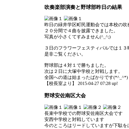
吹奏楽部演奏と野球部昨日の結果
昨日の緑井学区町民運動会では本校の吹
２０分間で４曲を披露できました。
写真が小さくてすみません(^_^;)
３日のフラワーフェスティバルでは１３
是非ご覧ください。
野球部は４対１で勝ちました。
次は２日に大塚中学校と対戦します。
全国への道は始まったばかりです(*^_^*)
【校長室より】 2015-04-27 07:28 up!
野球安佐南区大会
長束中学校での野球安佐南区大会です
安西中学校と対戦しています
今のところはリードしていますが下駄を