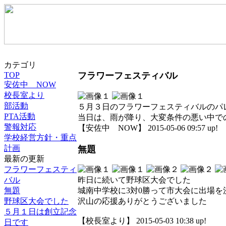
カテゴリ
TOP
フラワーフェスティバル
安佐中 NOW
校長室より
部活動
５月３日のフラワーフェスティバルのパ
PTA活動
当日は、雨が降り、大変条件の悪い中で
警報対応
【安佐中 NOW】 2015-05-06 09:57 up!
学校経営方針・重点
計画
無題
最新の更新
フラワーフェスティ
バル
昨日に続いて野球区大会でした
無題
城南中学校に3対0勝って市大会に出場を
野球区大会でした
沢山の応援ありがとうございました
５月１日は創立記念
【校長室より】 2015-05-03 10:38 up!
日です