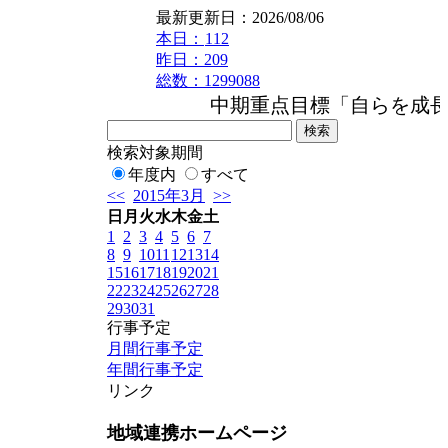
最新更新日：2026/08/06
本日：
112
昨日：209
総数：1299088
中期重点目標「自らを成長さ
検索対象期間
年度内
すべて
<<
2015年3月
>>
日
月
火
水
木
金
土
1
2
3
4
5
6
7
8
9
10
11
12
13
14
15
16
17
18
19
20
21
22
23
24
25
26
27
28
29
30
31
行事予定
月間行事予定
年間行事予定
リンク
地域連携ホームページ