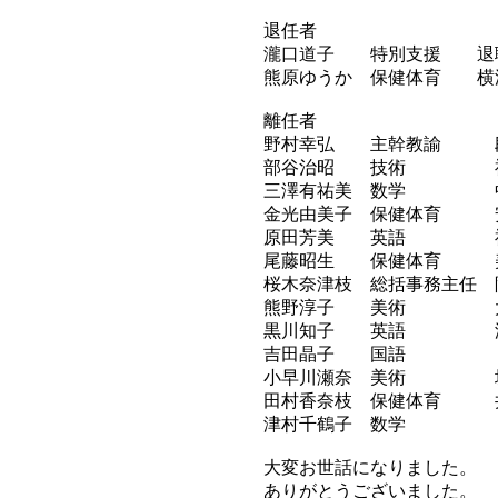
退任者
瀧口道子 特別支援 退
熊原ゆうか 保健体育 横
離任者
野村幸弘 主幹教諭 
部谷治昭 技術 祇
三澤有祐美 数学 中
金光由美子 保健体育 
原田芳美 英語 祇
尾藤昭生 保健体育 美
桜木奈津枝 総括事務主任 
熊野淳子 美術 大
黒川知子 英語 温
吉田晶子 国語
小早川瀬奈 美術 
田村香奈枝 保健体育 
津村千鶴子 数学
大変お世話になりました。
ありがとうございました。