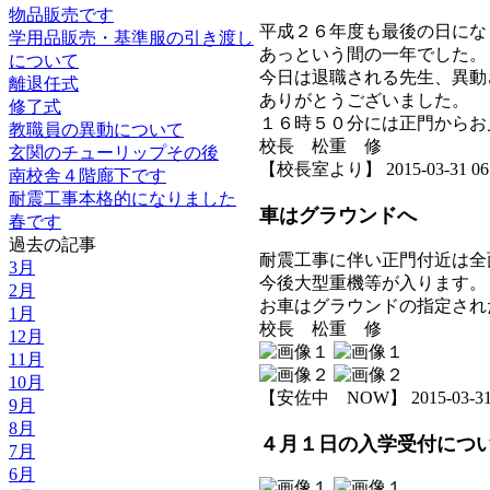
物品販売です
平成２６年度も最後の日にな
学用品販売・基準服の引き渡し
あっという間の一年でした。
について
今日は退職される先生、異動
離退任式
ありがとうございました。
修了式
１６時５０分には正門からお
教職員の異動について
校長 松重 修
玄関のチューリップその後
【校長室より】 2015-03-31 06:4
南校舎４階廊下です
耐震工事本格的になりました
車はグラウンドへ
春です
過去の記事
耐震工事に伴い正門付近は全
3月
今後大型重機等が入ります。
2月
お車はグラウンドの指定され
1月
校長 松重 修
12月
11月
10月
【安佐中 NOW】 2015-03-31 0
9月
8月
４月１日の入学受付につ
7月
6月