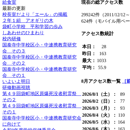
現在の総アクセス数
給食室
最新の更新
校長室だより「エール」の掲載
299242件（2011/12/12
２年１組 アオギリの木
624件（モバイル用ペ
袋町小学校 平和学習の歩み
しあわせのひまわり
アクセス数統計
校内研修
国泰寺中学校区小・中連携教育研究
本日：
28
会 その３
昨日：
163
国泰寺中学校区小・中連携教育研究
最大：
1033
会 その２
平均：
55.9
国泰寺中学校区小・中連携教育研究
会 その１
8月アクセス数一覧
［
いよいよ明日
研修動画視聴
第４９回袋町地区原爆死没者慰霊祭
2026/8/1（土）：
89
その２
2026/8/2（日）：
77
第４９回袋町地区原爆死没者慰霊祭
2026/8/3（月）：
93
その１
2026/8/4（火）：
110
国泰寺中学校区小・中連携教育研究会
2026/8/5（水）：
164
に向けて
2026/8/6（木）：
163