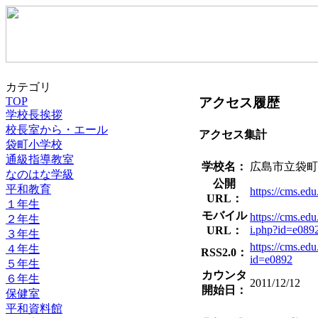
カテゴリ
アクセス履歴
TOP
学校長挨拶
校長室から・エール
アクセス集計
袋町小学校
通級指導教室
学校名：
広島市立袋町
なのはな学級
公開
平和教育
https://cms.edu
URL：
１年生
モバイル
https://cms.edu
２年生
i.php?id=e089
URL：
３年生
https://cms.edu
４年生
RSS2.0：
id=e0892
５年生
カウンタ
６年生
2011/12/12
開始日：
保健室
平和資料館