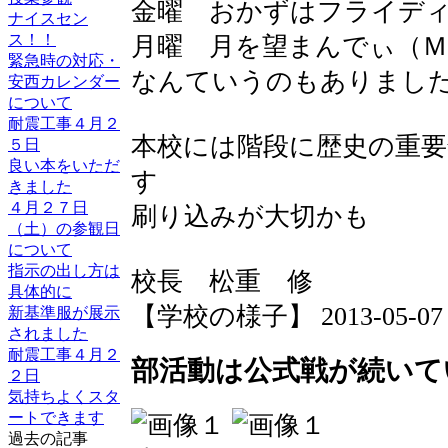
金曜 おかずはフライデ
ナイスセン
ス！！
月曜 月を望まんでぃ（Ｍ
緊急時の対応・
なんていうのもありましたね 
安西カレンダー
について
耐震工事４月２
本校には階段に歴史の重
５日
良い本をいただ
す
きました
４月２７日
刷り込みが大切かも
（土）の参観日
について
指示の出し方は
校長 松重 修
具体的に
【学校の様子】 2013-05-07 13
新基準服が展示
されました
耐震工事４月２
部活動は公式戦が続いて
２日
気持ちよくスタ
ートできます
過去の記事