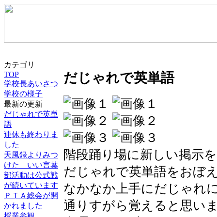
カテゴリ
だじゃれで英単語
TOP
学校長あいさつ
学校の様子
最新の更新
だじゃれで英単
語
連休も終わりま
した
階段踊り場に新しい掲示
天風録よりみつ
けた いい言葉
だじゃれで英単語をおぼ
部活動は公式戦
が続いています
なかなか上手にだじゃれ
ＰＴＡ総会が開
通りすがら覚えると思い
かれました
授業参観