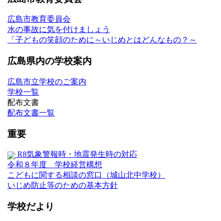
広島市教育委員会
水の事故に気を付けましょう
「子どもの笑顔のために～いじめとはどんなもの？～
広島県内の学校案内
広島市立学校のご案内
学校一覧
配布文書
配布文書一覧
重要
R8気象警報時・地震発生時の対応
令和８年度 学校経営構想
こどもに関する相談の窓口（城山北中学校）
いじめ防止等のための基本方針
学校だより