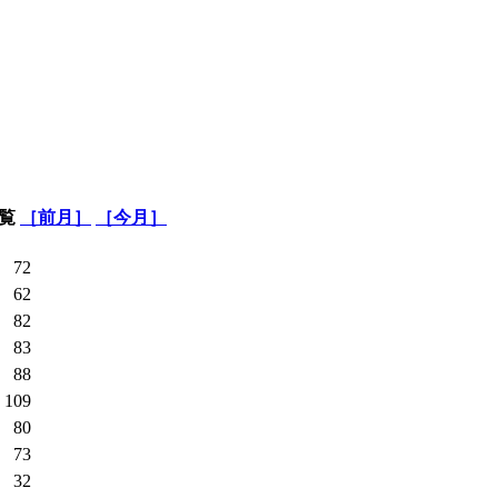
一覧
［前月］
［今月］
：
72
：
62
：
82
：
83
：
88
：
109
：
80
：
73
：
32