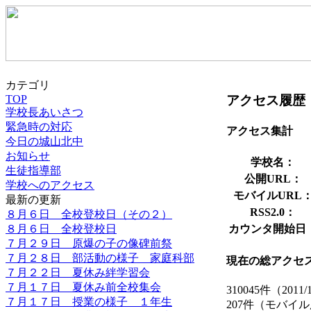
カテゴリ
アクセス履歴
TOP
学校長あいさつ
緊急時の対応
アクセス集計
今日の城山北中
お知らせ
学校名：
生徒指導部
公開URL：
学校へのアクセス
モバイルURL
最新の更新
RSS2.0：
８月６日 全校登校日（その２）
８月６日 全校登校日
カウンタ開始日
７月２９日 原爆の子の像碑前祭
７月２８日 部活動の様子 家庭科部
現在の総アクセ
７月２２日 夏休み絆学習会
７月１７日 夏休み前全校集会
310045件（2011/
７月１７日 授業の様子 １年生
207件（モバイ