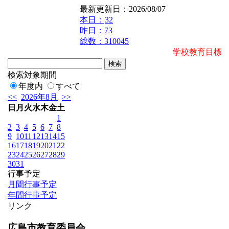
最新更新日：2026/08/07
本日：
32
昨日：73
総数：310045
学校教育目標 
検索対象期間
年度内
すべて
<<
2026年8月
>>
日
月
火
水
木
金
土
1
2
3
4
5
6
7
8
9
10
11
12
13
14
15
16
17
18
19
20
21
22
23
24
25
26
27
28
29
30
31
行事予定
月間行事予定
年間行事予定
リンク
広島市教育委員会