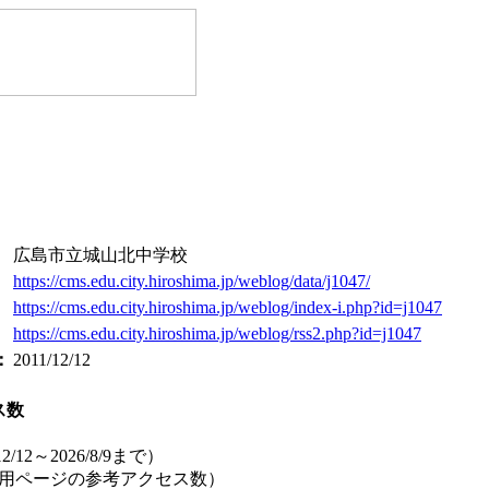
広島市立城山北中学校
https://cms.edu.city.hiroshima.jp/weblog/data/j1047/
：
https://cms.edu.city.hiroshima.jp/weblog/index-i.php?id=j1047
https://cms.edu.city.hiroshima.jp/weblog/rss2.php?id=j1047
：
2011/12/12
ス数
12/12～2026/8/9まで）
ル用ページの参考アクセス数）