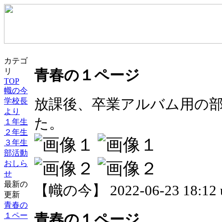
カテゴ
青春の１ページ
リ
TOP
幟の今
放課後、卒業アルバム用の
学校長
より
た。
１年生
２年生
３年生
部活動
おしら
せ
最新の
【幟の今】 2022-06-23 18:12 
更新
青春の
１ペー
青春の１ページ