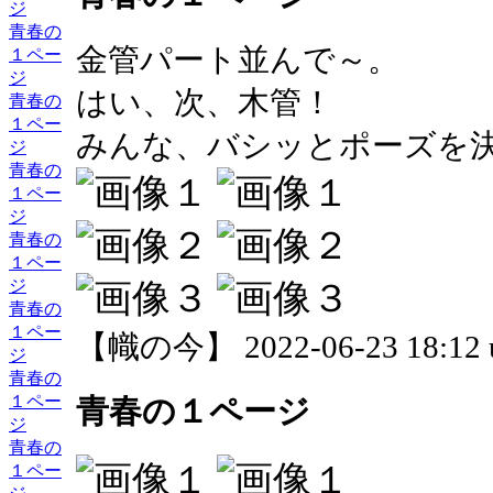
ジ
青春の
金管パート並んで～。
１ペー
ジ
はい、次、木管！
青春の
１ペー
みんな、バシッとポーズを
ジ
青春の
１ペー
ジ
青春の
１ペー
ジ
青春の
１ペー
【幟の今】 2022-06-23 18:12 
ジ
青春の
１ペー
青春の１ページ
ジ
青春の
１ペー