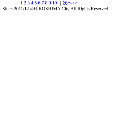
1
2
3
4
5
6
7
8
9
10
｜
次へ>>
Since 2011/12 ©HIROSHIMA City All Rights Reserved.