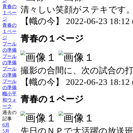
ジ
青春の
清々しい笑顔がステキです
１ペー
ジ
【幟の今】 2022-06-23 18:12 
青春の
１ペー
青春の１ページ
ジ
プール
の準備
プール
の準備
撮影の合間に、次の試合の
プール
の準備
【幟の今】 2022-06-23 18:12 
プール
の準備
幟小平
青春の１ページ
和ウォ
ーク
過去の
記事
6月
先日のＮＰで大活躍の放送
5月