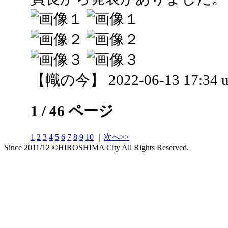
【幟の今】 2022-06-13 17:34 u
1 / 46 ページ
1
2
3
4
5
6
7
8
9
10
｜
次へ>>
Since 2011/12 ©HIROSHIMA City All Rights Reserved.