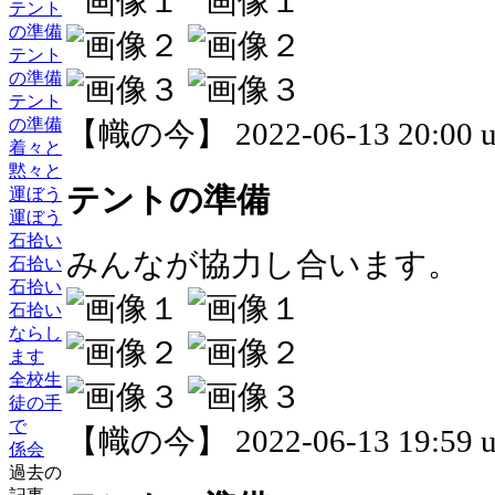
テント
の準備
テント
の準備
テント
の準備
【幟の今】 2022-06-13 20:00 u
着々と
黙々と
テントの準備
運ぼう
運ぼう
石拾い
みんなが協力し合います。
石拾い
石拾い
石拾い
ならし
ます
全校生
徒の手
で
【幟の今】 2022-06-13 19:59 u
係会
過去の