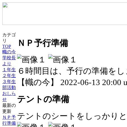
カテゴ
ＮＰ予行準備
リ
TOP
幟の今
学校長
より
６時間目は、予行の準備をし
１年生
２年生
【幟の今】 2022-06-13 20:00 u
３年生
部活動
おしら
テントの準備
せ
最新の
更新
テントのシートをしっかり
ＮＰ予
行準備