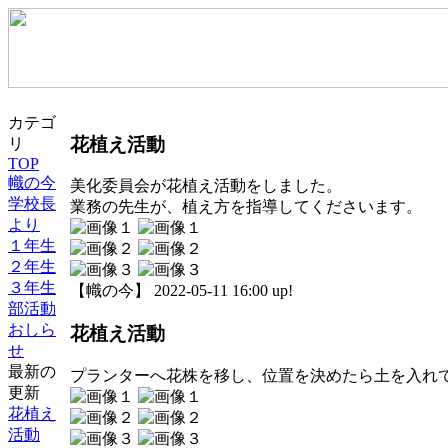
カテゴ
花植え活動
リ
TOP
幟の今
美化委員会が花植え活動をしました。
学校長
業務の先生が、植え方を指導してくださいます。
より
１年生
２年生
３年生
【幟の今】 2022-05-11 16:00 up!
部活動
おしら
花植え活動
せ
最新の
プランターへ花株を移し、位置を決めたら土を入れ
更新
花植え
活動