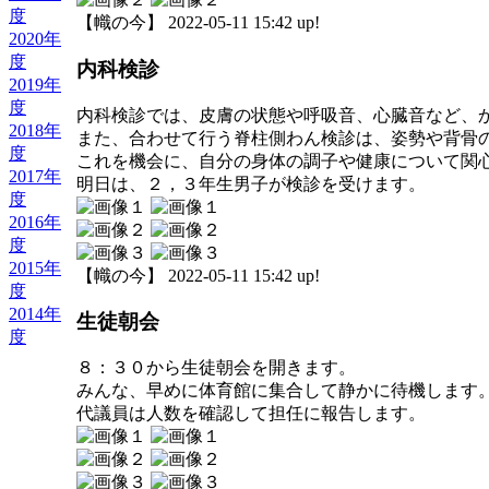
度
【幟の今】 2022-05-11 15:42 up!
2020年
度
内科検診
2019年
度
内科検診では、皮膚の状態や呼吸音、心臓音など、
2018年
また、合わせて行う脊柱側わん検診は、姿勢や背骨
度
これを機会に、自分の身体の調子や健康について関
2017年
明日は、２，３年生男子が検診を受けます。
度
2016年
度
2015年
【幟の今】 2022-05-11 15:42 up!
度
2014年
生徒朝会
度
８：３０から生徒朝会を開きます。
みんな、早めに体育館に集合して静かに待機します
代議員は人数を確認して担任に報告します。