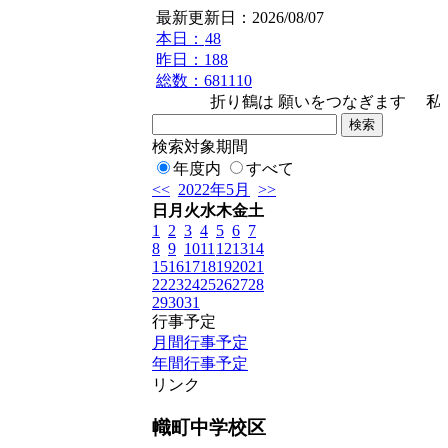
最新更新日：2026/08/07
本日：
48
昨日：188
総数：681110
折り鶴は 願いをつなぎます 私たちは
検索対象期間
年度内
すべて
<<
2022年5月
>>
日
月
火
水
木
金
土
1
2
3
4
5
6
7
8
9
10
11
12
13
14
15
16
17
18
19
20
21
22
23
24
25
26
27
28
29
30
31
行事予定
月間行事予定
年間行事予定
リンク
幟町中学校区