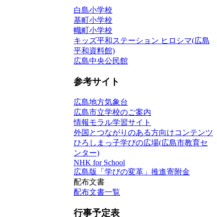
白島小学校
基町小学校
幟町小学校
キッズ平和ステーション ヒロシマ(広島
平和資料館)
広島中央公民館
参考サイト
広島地方気象台
広島市立学校のご案内
情報モラル学習サイト
外国とつながりのある方向けコンテンツ
ひろしまっ子学びの広場(広島市教育セ
ンター)
NHK for School
広島版「学びの変革」推進寄附金
配布文書
配布文書一覧
行事予定表