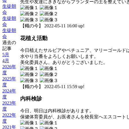
会
先生や友達にききながらプランターの土を整えてい
生徒朝
会
生徒朝
会
【幟の今】 2022-05-11 16:00 up!
生徒朝
会
花植え活動
過去の
記事
今日植えたサルビアやペチュニア、マリーゴールド
5月
水やり当番をよろしくお願いします。
4月
美化委員さん、ありがとうございました。
2026年
度
2025年
度
【幟の今】 2022-05-11 15:59 up!
2024年
度
内科検診
2023年
度
今日、明日は内科検診があります。
2022年
保健体育委員が、お医者さんを校長室へエスコート
度
2021年