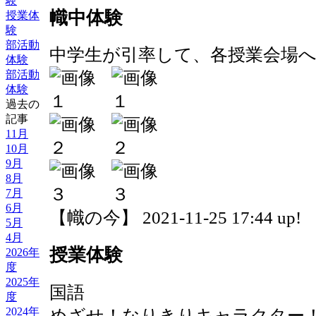
験
幟中体験
授業体
験
部活動
中学生が引率して、各授業会場
体験
部活動
体験
過去の
記事
11月
10月
9月
8月
7月
6月
【幟の今】 2021-11-25 17:44 up!
5月
4月
授業体験
2026年
度
2025年
国語
度
2024年
めざせ！なりきりキャラクター