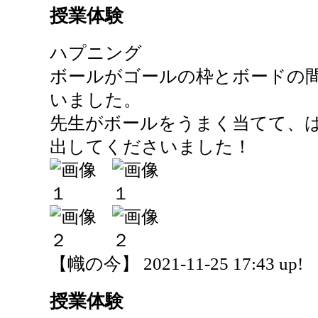
授業体験
ハプニング
ボールがゴールの枠とボードの
いました。
先生がボールをうまく当てて、
出してくださいました！
【幟の今】 2021-11-25 17:43 up!
授業体験