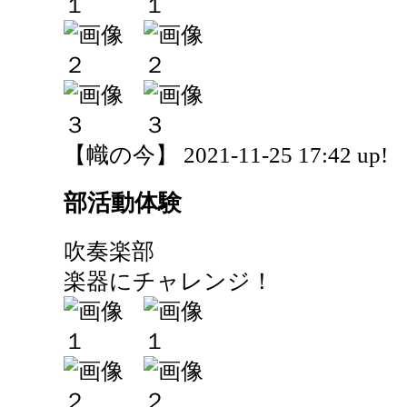
【幟の今】 2021-11-25 17:42 up!
部活動体験
吹奏楽部
楽器にチャレンジ！