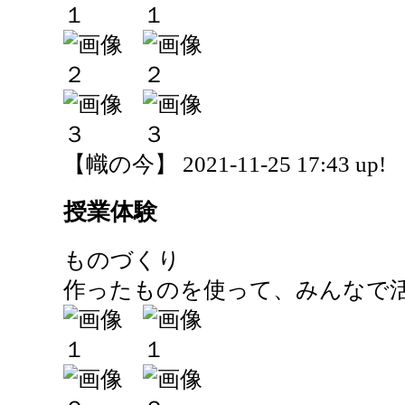
【幟の今】 2021-11-25 17:43 up!
授業体験
ものづくり
作ったものを使って、みんなで