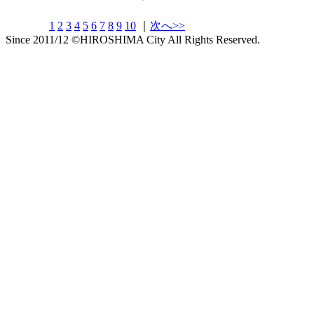
1
2
3
4
5
6
7
8
9
10
｜
次へ>>
Since 2011/12 ©HIROSHIMA City All Rights Reserved.