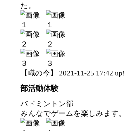
た。
【幟の今】 2021-11-25 17:42 up!
部活動体験
バドミントン部
みんなでゲームを楽しみます。