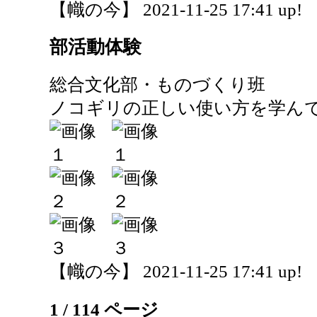
【幟の今】 2021-11-25 17:41 up!
部活動体験
総合文化部・ものづくり班
ノコギリの正しい使い方を学ん
【幟の今】 2021-11-25 17:41 up!
1 / 114 ページ