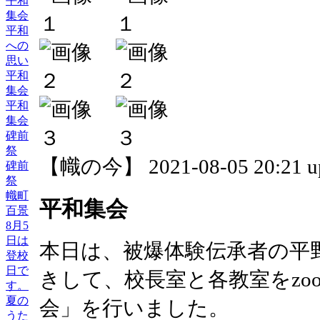
平和
集会
平和
への
思い
平和
集会
平和
集会
碑前
祭
【幟の今】 2021-08-05 20:21 u
碑前
祭
幟町
平和集会
百景
8月5
日は
本日は、被爆体験伝承者の平
登校
日で
きして、校長室と各教室をzo
す。
夏の
会」を行いました。
うた