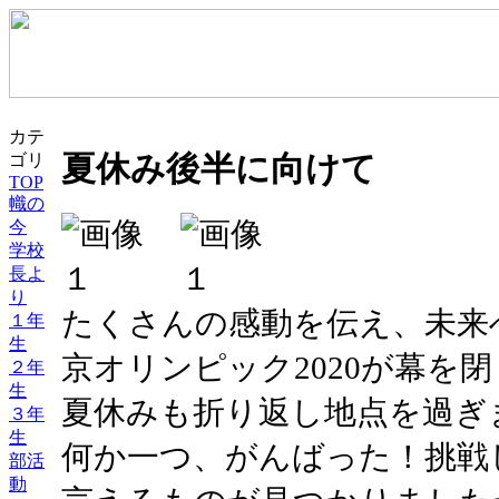
カテ
夏休み後半に向けて
ゴリ
TOP
幟の
今
学校
長よ
り
たくさんの感動を伝え、未来
１年
生
京オリンピック2020が幕を
２年
生
夏休みも折り返し地点を過ぎ
３年
生
何か一つ、がんばった！挑戦
部活
動