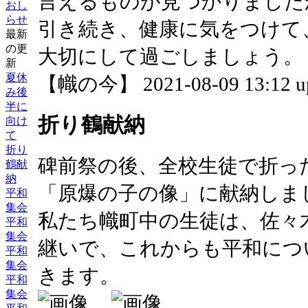
言えるものが見つかりました
おし
らせ
引き続き、健康に気をつけて
最新
の更
大切にして過ごしましょう。
新
夏休
【幟の今】 2021-08-09 13:12 u
み後
半に
折り鶴献納
向け
て
折り
碑前祭の後、全校生徒で折っ
鶴献
納
「原爆の子の像」に献納しま
平和
集会
私たち幟町中の生徒は、佐々
平和
集会
継いで、これからも平和につ
平和
集会
きます。
平和
集会