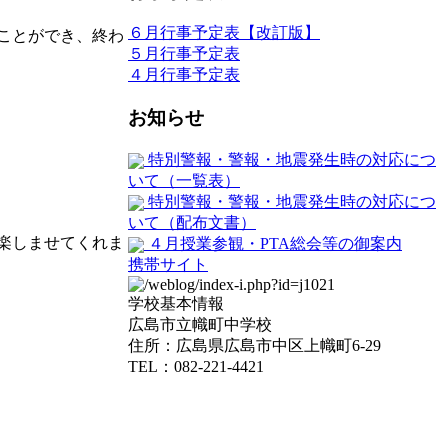
６月行事予定表【改訂版】
ことができ、終わ
５月行事予定表
４月行事予定表
お知らせ
特別警報・警報・地震発生時の対応につ
いて（一覧表）
特別警報・警報・地震発生時の対応につ
いて（配布文書）
楽しませてくれま
４月授業参観・PTA総会等の御案内
携帯サイト
学校基本情報
広島市立幟町中学校
住所：広島県広島市中区上幟町6-29
TEL：082-221-4421