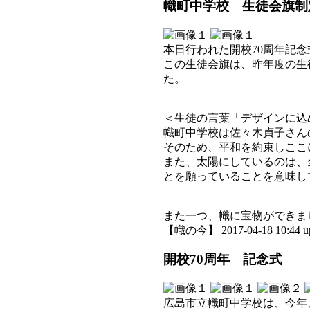
幟町中学校 生徒会旗制
本日行われた開校70周年記
この生徒会旗は、昨年度の生
た。
＜生徒の言葉「デザインに込
幟町中学校は佐々木貞子さん
そのため、平和を約束しここ
また、太陽にしているのは、
とを願っていることを意味し
また一つ、幟に宝物ができま
【幟の今】 2017-04-18 10:44 u
開校70周年 記念式
広島市立幟町中学校は、今年