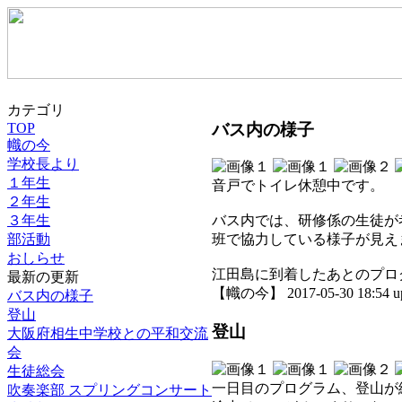
カテゴリ
バス内の様子
TOP
幟の今
学校長より
１年生
音戸でトイレ休憩中です。
２年生
３年生
バス内では、研修係の生徒が
部活動
班で協力している様子が見え
おしらせ
江田島に到着したあとのプロ
最新の更新
【幟の今】 2017-05-30 18:54 u
バス内の様子
登山
登山
大阪府相生中学校との平和交流
会
生徒総会
一日目のプログラム、登山が
吹奏楽部 スプリングコンサート