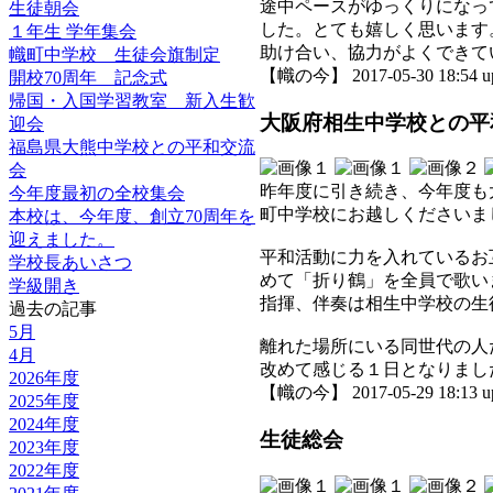
途中ペースがゆっくりになっ
生徒朝会
した。とても嬉しく思います
１年生 学年集会
助け合い、協力がよくできて
幟町中学校 生徒会旗制定
【幟の今】 2017-05-30 18:54 u
開校70周年 記念式
帰国・入国学習教室 新入生歓
大阪府相生中学校との平
迎会
福島県大熊中学校との平和交流
会
昨年度に引き続き、今年度も
今年度最初の全校集会
町中学校にお越しくださいま
本校は、今年度、創立70周年を
迎えました。
平和活動に力を入れているお
学校長あいさつ
めて「折り鶴」を全員で歌い
学級開き
指揮、伴奏は相生中学校の生
過去の記事
5月
離れた場所にいる同世代の人
4月
改めて感じる１日となりまし
2026年度
【幟の今】 2017-05-29 18:13 u
2025年度
2024年度
生徒総会
2023年度
2022年度