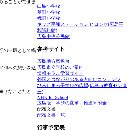
みることができま
白島小学校
基町小学校
幟町小学校
キッズ平和ステーション ヒロシマ(広島平
和資料館)
広島中央公民館
参考サイト
行の一環として幟
広島地方気象台
広島市立学校のご案内
平和への想いを込
情報モラル学習サイト
外国とつながりのある方向けコンテンツ
ひろしまっ子学びの広場(広島市教育センタ
幸せなことだと、
ー)
NHK for School
広島版「学びの変革」推進寄附金
配布文書
配布文書一覧
行事予定表