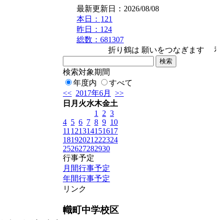
最新更新日：2026/08/08
本日：
121
昨日：124
総数：681307
折り鶴は 願いをつなぎます 私たち
検索対象期間
年度内
すべて
<<
2017年6月
>>
日
月
火
水
木
金
土
1
2
3
4
5
6
7
8
9
10
11
12
13
14
15
16
17
18
19
20
21
22
23
24
25
26
27
28
29
30
行事予定
月間行事予定
年間行事予定
リンク
幟町中学校区