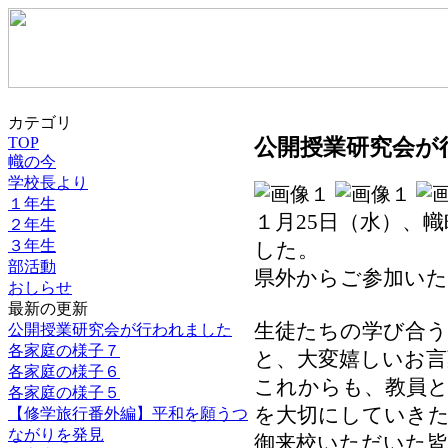
カテゴリ
TOP
公開授業研究会が
幟の今
学校長より
１年生
１月25日（水）、
２年生
３年生
した。
部活動
県外からご参加い
おしらせ
最新の更新
生徒たちの学び合
公開授業研究会が行われました
各家庭の様子７
と、大変嬉しいお
各家庭の様子６
これからも、教員と
各家庭の様子５
を大切にしていき
【修学旅行番外編】平和を願うつ
ながりを発見
御来校いただいた