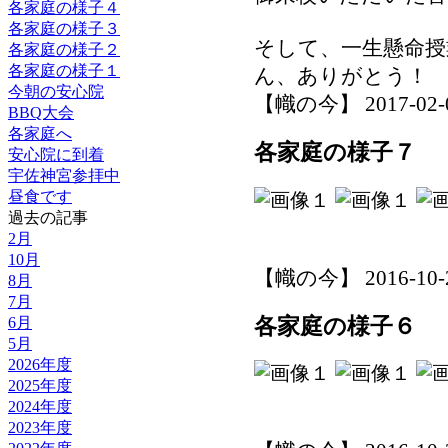
各家庭の様子４
各家庭の様子３
そして、一生懸命授
各家庭の様子２
各家庭の様子１
ん、ありがとう！
今朝の安心院
【幟の今】 2017-02-02
BBQ大会
各家庭へ
各家庭の様子７
安心院に到着
宇佐神宮参拝中
昼食です
過去の記事
2月
10月
【幟の今】 2016-10-29
8月
7月
各家庭の様子６
6月
5月
2026年度
2025年度
2024年度
2023年度