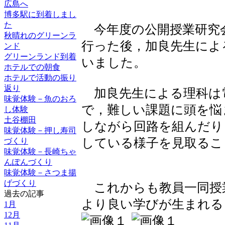
広島へ
博多駅に到着しまし
た
今年度の公開授業研究
秋晴れのグリーンラ
行った後，加良先生によ
ンド
グリーンランド到着
いました。
ホテルでの朝食
ホテルで活動の振り
返り
加良先生による理科は
味覚体験－魚のおろ
で，難しい課題に頭を悩
し体験
土谷棚田
しながら回路を組んだり
味覚体験－押し寿司
している様子を見取るこ
づくり
味覚体験－長崎ちゃ
んぽんづくり
味覚体験－さつま揚
げづくり
これからも教員一同授
過去の記事
より良い学びが生まれる
1月
12月