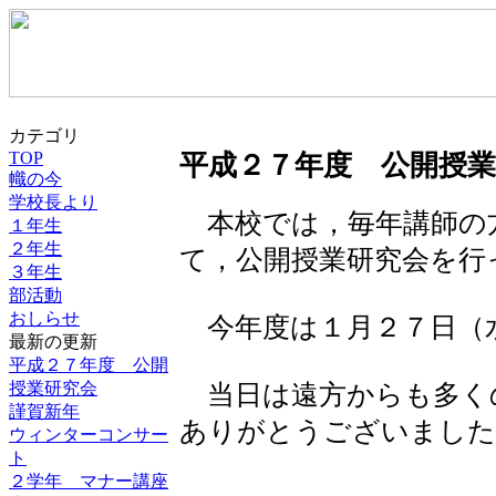
カテゴリ
TOP
平成２７年度 公開授業
幟の今
学校長より
本校では，毎年講師の
１年生
２年生
て，公開授業研究会を行
３年生
部活動
おしらせ
今年度は１月２７日（
最新の更新
平成２７年度 公開
授業研究会
当日は遠方からも多く
謹賀新年
ありがとうございました
ウィンターコンサー
ト
２学年 マナー講座