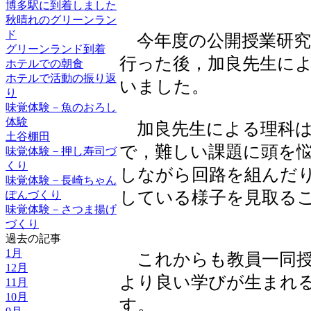
博多駅に到着しました
秋晴れのグリーンラン
ド
今年度の公開授業研究
グリーンランド到着
行った後，加良先生に
ホテルでの朝食
ホテルで活動の振り返
いました。
り
味覚体験－魚のおろし
体験
加良先生による理科は
土谷棚田
で，難しい課題に頭を
味覚体験－押し寿司づ
くり
しながら回路を組んだ
味覚体験－長崎ちゃん
している様子を見取る
ぽんづくり
味覚体験－さつま揚げ
づくり
過去の記事
1月
これからも教員一同授
12月
より良い学びが生まれ
11月
10月
す。