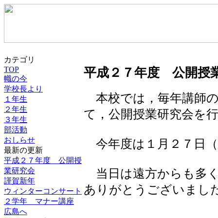
カテゴリ
TOP
平成２７年度 公開授
幟の今
学校長より
本校では，毎年講師の
１年生
２年生
て，公開授業研究会を
３年生
部活動
おしらせ
今年度は１月２７日（
最新の更新
平成２７年度 公開授
業研究会
当日は遠方からも多く
謹賀新年
ありがとうございまし
ウィンターコンサート
２学年 マナー講座
広島へ