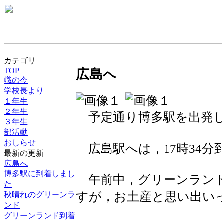
カテゴリ
TOP
広島へ
幟の今
学校長より
１年生
２年生
予定通り博多駅を出発
３年生
部活動
おしらせ
広島駅へは，17時34分
最新の更新
広島へ
博多駅に到着しまし
午前中，グリーンランド
た
すが，お土産と思い出い
秋晴れのグリーンラ
ンド
グリーンランド到着