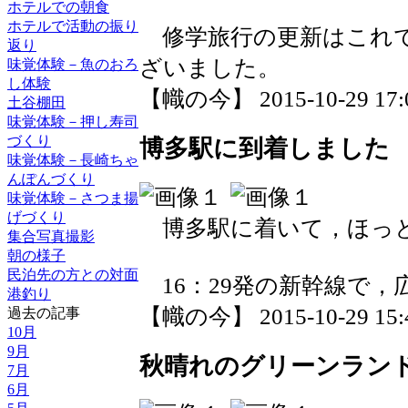
ホテルでの朝食
ホテルで活動の振り
修学旅行の更新はこれで
返り
ざいました。
味覚体験－魚のおろ
し体験
【幟の今】 2015-10-29 17:0
土谷棚田
味覚体験－押し寿司
づくり
博多駅に到着しました
味覚体験－長崎ちゃ
んぽんづくり
味覚体験－さつま揚
げづくり
博多駅に着いて，ほっ
集合写真撮影
朝の様子
民泊先の方との対面
16：29発の新幹線で，
港釣り
【幟の今】 2015-10-29 15:4
過去の記事
10月
9月
秋晴れのグリーンラン
7月
6月