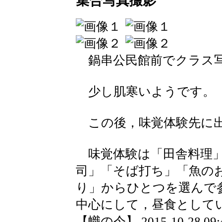
集合写真撮影
鍋串公民館前でクラス写
少し肌寒いようです。
この後，味覚体験先に
味覚体験は「田舎料理」
司」「そば打ち」「魚の
り」からひとつを選んで
中心にして，昼食として
【幟の今】 2015-10-28 09:4