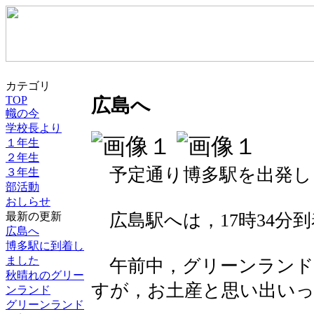
カテゴリ
TOP
広島へ
幟の今
学校長より
１年生
２年生
予定通り博多駅を出発し
３年生
部活動
おしらせ
最新の更新
広島駅へは，17時34分
広島へ
博多駅に到着し
ました
午前中，グリーンランド
秋晴れのグリー
すが，お土産と思い出い
ンランド
グリーンランド