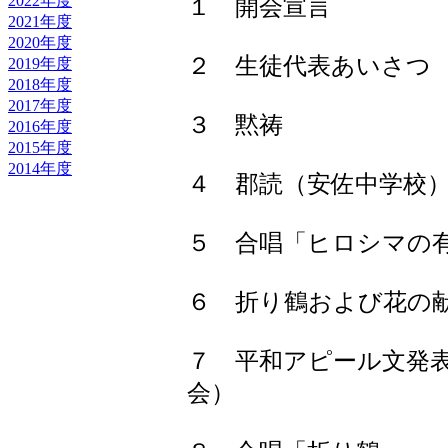
2022年度
１ 開会宣言
2021年度
2020年度
２ 生徒代表あいさつ
2019年度
2018年度
2017年度
３ 黙祷
2016年度
2015年度
2014年度
４ 郡読（安佐中学校
５ 合唱「ヒロシマの
６ 折り鶴および花の
７ 平和アピール文発
会）