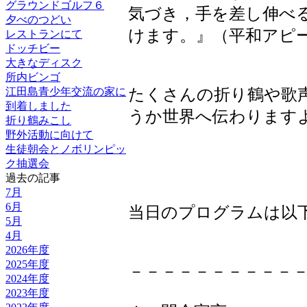
グラウンドゴルフ６
気づき，手を差し伸べ
夕べのつどい
けます。』（平和アピ
レストランにて
ドッチビー
大きなディスク
所内ビンゴ
江田島青少年交流の家に
たくさんの折り鶴や歌
到着しました
うか世界へ伝わります
折り鶴みこし
野外活動に向けて
生徒朝会とノボリンピッ
ク抽選会
過去の記事
7月
6月
当日のプログラムは以
5月
4月
2026年度
2025年度
－－－－－－－－－－
2024年度
2023年度