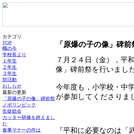
カテゴリ
「原爆の子の像」碑前
TOP
幟の今
学校長より
７月２４日（金），平
１年生
２年生
像」碑前祭を行いまし
３年生
部活動
今年度も，小学校・中
おしらせ
最新の更新
が参加してくださりま
「原爆の子の像」碑前祭
ノボリンピック
生徒総会
カッター研修を終えまし
た
『平和に必要なのは「
食事マナーの件は