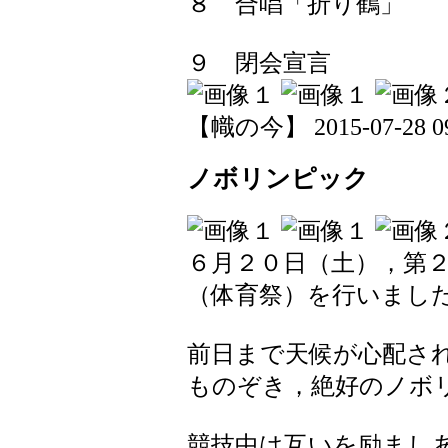
８ 合唱「折り鶴」
９ 閉会宣言
【幟の今】 2015-07-28 09:
ノボリンピック
６月２０日（土），第
（体育祭）を行いまし
前日まで天候が心配さ
ものぞき，絶好のノボ
競技中は互いを励まし