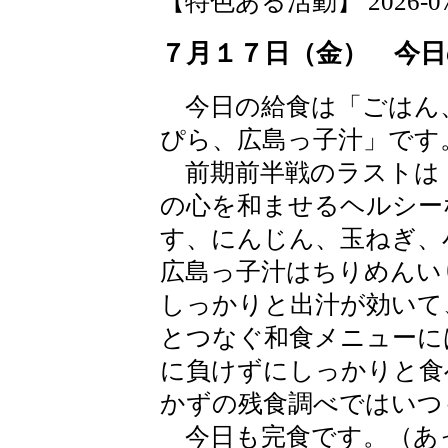
【特色ある活動】 2026-07-17
７月１７日（金） 今日
今日の給食は「ごはん
ぴら、広島っ子汁」です
前期前半戦のラストは「
の心を和ませるヘルシー
す、にんじん、玉ねぎ、
広島っ子汁はちりめんい
しっかりと出汁が効いて
とつなぐ和食メニューに
に負けずにしっかりと食
かずの残食調べではいつ
今日も完食です。（あ