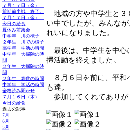
７月１７日（金）
前期前半戦、終了。
地域の方や中学生と３
７月１７日（金）
い中でしたが、みんなが
今日の給食
夏休み前集会
れいになりました。
中学年 川の様子
２年生 川での様子
高学年 学活の時間
最後は、中学生を中心
中学年 大掃除の時
掃活動を終えました。
間
２年生 大掃除の時
間
８月６日を前に、平和
２年生 算数の時間
中学年 学活の時間
も達。
全校読み聞かせ
参加してくれてありが
７月１６日（木）
今日の給食
過去の記事
7月
6月
5月