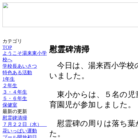
カテゴリ
TOP
慰霊碑清掃
ようこそ湯来東小学
校へ
今日は、湯来西小学校
学校長あいさつ
特色ある活動
いました。
1年生
２年生
３・４年生
東小からは、５名の児
５・６年生
育園児が参加しました。
保健室
最新の更新
慰霊碑清掃
慰霊碑の周りは落ち葉
７月２２日（水）
花いっぱい運動
た。
プール開放初日