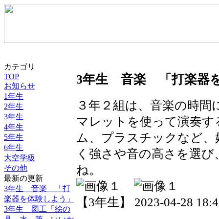
カテゴリ
TOP
3年生 音楽 「打楽器
お知らせ
1年生
３年２組は、音楽の時間
2年生
3年生
マレットを使って演奏す
4年生
ム、プラスチックなど、
5年生
6年生
く強さや音の高さを選び
大空学級
ね。
その他
最新の更新
3年生 音楽 「打
楽器を体験しよう」
【3年生】 2023-04-28 18:48
3年生 図工「絵の