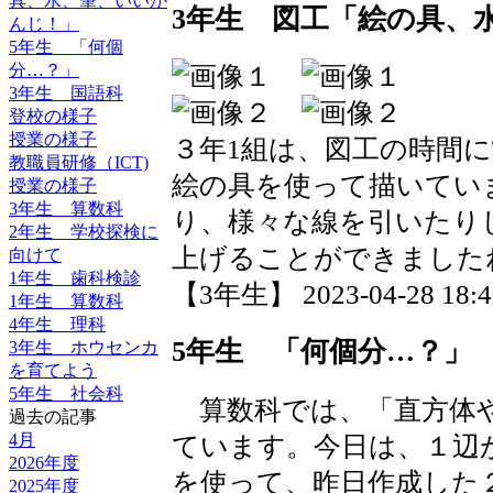
具、水、筆、いいか
3年生 図工「絵の具、
んじ！」
5年生 「何個
分…？」
3年生 国語科
登校の様子
授業の様子
３年1組は、図工の時間
教職員研修（ICT)
絵の具を使って描いてい
授業の様子
3年生 算数科
り、様々な線を引いたり
2年生 学校探検に
上げることができました
向けて
1年生 歯科検診
【3年生】 2023-04-28 18:46
1年生 算数科
4年生 理科
5年生 「何個分…？」
3年生 ホウセンカ
を育てよう
5年生 社会科
算数科では、「直方体や
過去の記事
4月
ています。今日は、１辺
2026年度
を使って、昨日作成した
2025年度