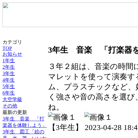
カテゴリ
TOP
3年生 音楽 「打楽器
お知らせ
1年生
３年２組は、音楽の時間
2年生
3年生
マレットを使って演奏す
4年生
ム、プラスチックなど、
5年生
6年生
く強さや音の高さを選び
大空学級
ね。
その他
最新の更新
3年生 音楽 「打
楽器を体験しよう」
【3年生】 2023-04-28 18:48
3年生 図工「絵の