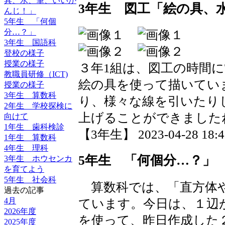
具、水、筆、いいか
3年生 図工「絵の具、
んじ！」
5年生 「何個
分…？」
3年生 国語科
登校の様子
授業の様子
３年1組は、図工の時間
教職員研修（ICT)
絵の具を使って描いてい
授業の様子
3年生 算数科
り、様々な線を引いたり
2年生 学校探検に
上げることができました
向けて
1年生 歯科検診
【3年生】 2023-04-28 18:46
1年生 算数科
4年生 理科
5年生 「何個分…？」
3年生 ホウセンカ
を育てよう
5年生 社会科
算数科では、「直方体や
過去の記事
4月
ています。今日は、１辺
2026年度
を使って、昨日作成した
2025年度