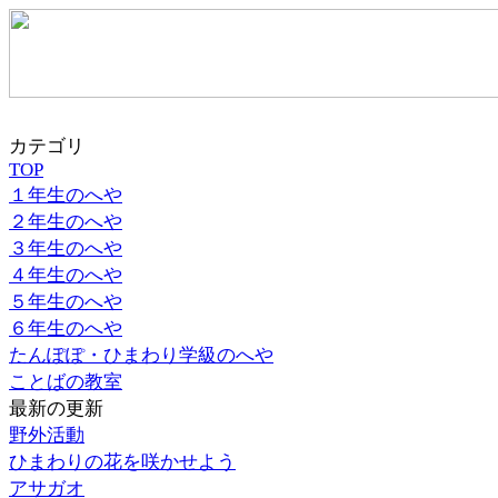
カテゴリ
TOP
１年生のへや
２年生のへや
３年生のへや
４年生のへや
５年生のへや
６年生のへや
たんぽぽ・ひまわり学級のへや
ことばの教室
最新の更新
野外活動
ひまわりの花を咲かせよう
アサガオ