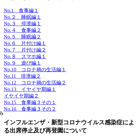
No.1 食事編１
No.２ 睡眠編１
No.３ 排泄編１
No.４ 食事編２
No.５ 睡眠編２
No.６ 片付け編１
No.７ 片付け編２
No.８ スマホ編１
No.９ 遊び編１
No.10 コロナ禍の生活編１
No.11 排泄編２
No.12 コロナ禍の生活編２
No.13 イヤイヤ期編１
イヤイヤ期編２
No.15 食事編３その１
No.16 食事編３その２
み
インフルエンザ・新型コロナウイルス感染症によ
る出席停止及び再登園について