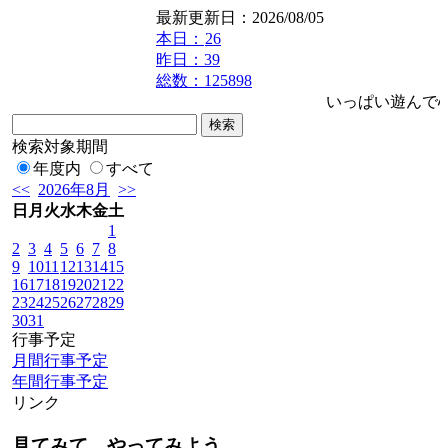
最新更新日：2026/08/05
本日：
26
昨日：39
総数：125898
いっぱい遊んで心が
検索対象期間
年度内
すべて
<<
2026年8月
>>
日
月
火
水
木
金
土
1
2
3
4
5
6
7
8
9
10
11
12
13
14
15
16
17
18
19
20
21
22
23
24
25
26
27
28
29
30
31
行事予定
月間行事予定
年間行事予定
リンク
見てみて、やってみよう