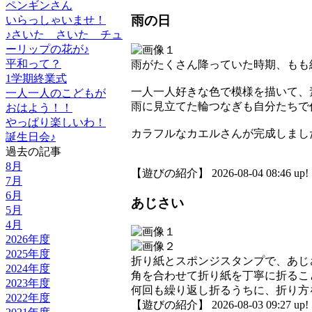
ペンギンさん
雨の日
いらっしゃいませ！
♪さいた さいた チュ
ーリップの花が♪
平和って？
雨がたくさん降っていた時期、もも
1学期終業式
一人一人好きな色で模様を描いて、
一人一人のこどもが
雨に見立てた輪つなぎも自分たちで
おはよう！！
やっぱり楽しいわ！
カラフルなカエルさんが完成しまし
誕生日会♪
過去の記事
8月
【遊びの紹介】 2026-08-04 08:46 up!
7月
6月
あじさい
5月
4月
2026年度
2025年度
折り紙とスポンジスタンプで、あじ
2024年度
角を合わせて折り紙を丁寧に折るこ
2023年度
何回も繰り返し折るうちに、折り方
2022年度
【遊びの紹介】 2026-08-03 09:27 up!