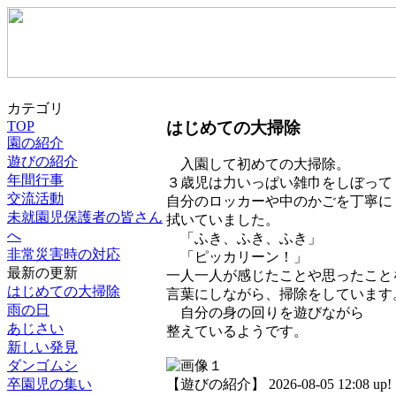
カテゴリ
はじめての大掃除
TOP
園の紹介
遊びの紹介
入園して初めての大掃除。
年間行事
３歳児は力いっぱい雑巾をしぼって
交流活動
自分のロッカーや中のかごを丁寧に
未就園児保護者の皆さん
拭いていました。
へ
「ふき、ふき、ふき」
非常災害時の対応
「ピッカリーン！」
最新の更新
一人一人が感じたことや思ったこと
はじめての大掃除
言葉にしながら、掃除をしています
雨の日
自分の身の回りを遊びながら
あじさい
整えているようです。
新しい発見
ダンゴムシ
卒園児の集い
【遊びの紹介】 2026-08-05 12:08 up!