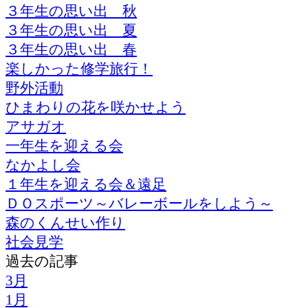
３年生の思い出 秋
３年生の思い出 夏
３年生の思い出 春
楽しかった修学旅行！
野外活動
ひまわりの花を咲かせよう
アサガオ
一年生を迎える会
なかよし会
１年生を迎える会＆遠足
ＤＯスポーツ～バレーボールをしよう～
森のくんせい作り
社会見学
過去の記事
3月
1月