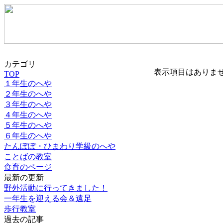
カテゴリ
表示項目はありま
TOP
１年生のへや
２年生のへや
３年生のへや
４年生のへや
５年生のへや
６年生のへや
たんぽぽ・ひまわり学級のへや
ことばの教室
食育のページ
最新の更新
野外活動に行ってきました！
一年生を迎える会＆遠足
歩行教室
過去の記事