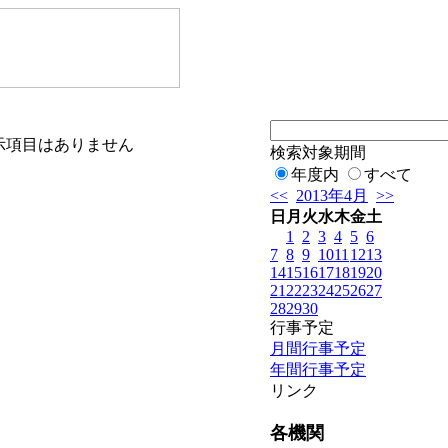
示項目はありません
検索対象期間
年度内
すべて
<<
2013年4月
>>
日
月
火
水
木
金
土
1
2
3
4
5
6
7
8
9
10
11
12
13
14
15
16
17
18
19
20
21
22
23
24
25
26
27
28
29
30
行事予定
月間行事予定
年間行事予定
リンク
各機関