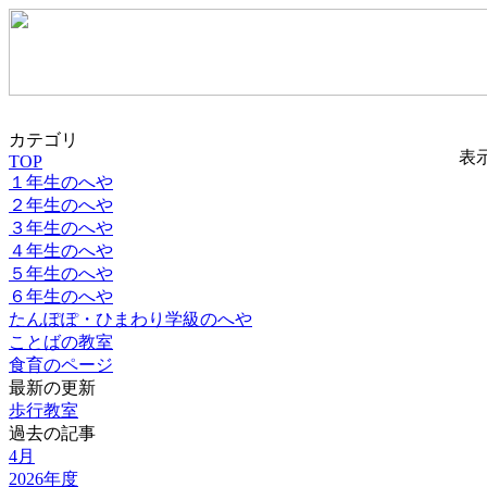
カテゴリ
表
TOP
１年生のへや
２年生のへや
３年生のへや
４年生のへや
５年生のへや
６年生のへや
たんぽぽ・ひまわり学級のへや
ことばの教室
食育のページ
最新の更新
歩行教室
過去の記事
4月
2026年度