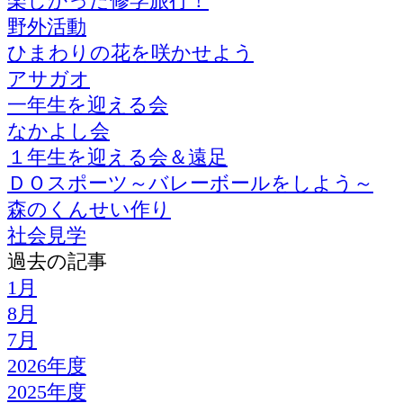
楽しかった修学旅行！
野外活動
ひまわりの花を咲かせよう
アサガオ
一年生を迎える会
なかよし会
１年生を迎える会＆遠足
ＤＯスポーツ～バレーボールをしよう～
森のくんせい作り
社会見学
過去の記事
1月
8月
7月
2026年度
2025年度